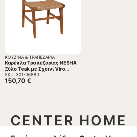
ΚΟΥΖΊΝΑ & ΤΡΑΠΕΖΑΡΊΑ
Καρέκλα Τραπεζαρίας NESHA
Ξύλο Teak με Σχοινί Viro
50x56x85Υεκ.
SKU: 301-06880
150,70
€
CENTER HOME