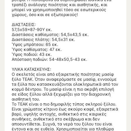
τραπέζι ανάλογης ποιότητας και αισθητικής, και
μπορεί να χρησιμοποιηθεί τόσο σε εσωτερικούς
χώρους, όσο και σε εξωτερικούς!
ΔΙΑΣΤΑΣΕΙΣ:
57,5x59x87-90Υ εκ.
Διαστάσεις καθίσματος: 54,5x43,5 εκ.
Διαστάσεις πλάτης: 54,5x31 εκ.
Ύψος μπράτσου: 65 εκ.
Ύψος καθίσματος: 47 εκ.
Ύψος πoδιού: 43 εκ.
Απόσταση ποδιών: 54-48x50,5-43 εκ.
ΥΛΙΚΑ ΚΑΤΑΣΚΕΥΗΣ:
Ο σκελετός είναι από εξαιρετικής ποιότητας μασίφ
ξύλο ΤΕΑΚ. Όταν αναφερόμαστε σε μασίφ, εννοούμε
τα ξύλα που κατασκευάζονται ολοκληρωτικά από τον
κορμό δέντρου. Το μασίφ είναι η πιο ακριβή επιλογή
σε είδος ξύλου αλλά ξεχωρίζει για την διαχρονική
αισθητική του.
Το ΤΕΑΚ είναι ο πιο δημοφιλής τύπος σκληρού ξύλου.
Είναι χρώματος κίτρινο έως σκούρο καφέ, εξαιρετικά
βαρύ, υψηλής αντοχής, ανθεκτικό στις καιρικές
συνθήκες, ανθεκτικό στο σκέβρωμα και δεν
αποσυντίθεται. Συχνά, τα νερά του ξύλου του είναι
έντονα και σε ευθεία. Χρησιμοποιείται για πληθώρα