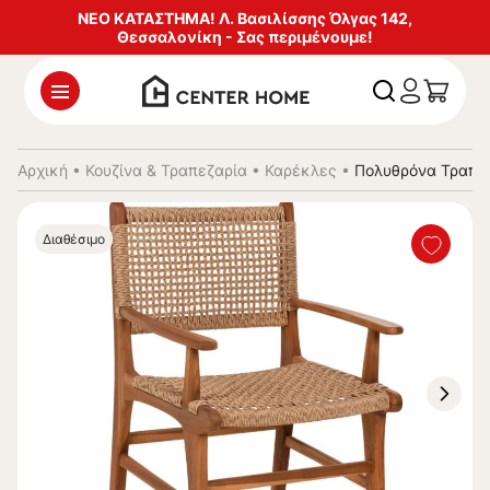
ΝΕΟ ΚΑΤΑΣΤΗΜΑ! Λ. Βασιλίσσης Όλγας 142,
Θεσσαλονίκη - Σας περιμένουμε!
Αρχική
•
Κουζίνα & Τραπεζαρία
•
Καρέκλες
•
Πολυθρόνα Τραπεζ
Διαθέσιμο