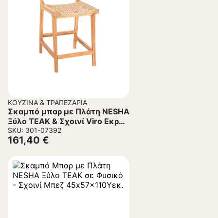
ΚΟΥΖΊΝΑ & ΤΡΑΠΕΖΑΡΊΑ
Σκαμπό μπαρ με Πλάτη NESHA
Ξύλο TEAK & Σχοινί Viro Εκρού
46×48.5×96Υεκ.
SKU: 301-07392
161,40
€