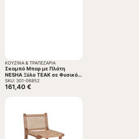
ΚΟΥΖΊΝΑ & ΤΡΑΠΕΖΑΡΊΑ
Σκαμπό Μπαρ με Πλάτη
NESHA Ξύλο TEAK σε Φυσικό –
Σχοινί Μπεζ 45x57x110Υεκ.
SKU: 301-06852
161,40
€