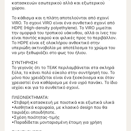
κατασκευών εσωτερικού αλλά και εξωτερικού
χώρου.
Το κάθισμα και η πλάτη αποτελούνται από σχοινί
VIRO. Το σχοινί VIRO είναι ένα συνθετικό σχοινί από
HDPE (High-density polyethylene). Το VIRO μιμείται
την ομορφιά του τροπικού υάκινθου, αλλά οι ίνες του
είναι παντός καιρού και φιλικές προς το περιβάλλον.
Το HDPE είναι εξ ολοκλήρου ανθεκτικό στην
υπεριώδη ακτινοβολία με αποτέλεσμα το χρώμα του
να μην ξεθωριάζει στο φως του ήλιου.
ΣΥΝΤΗΡΗΣΗ:
Το γεγονός ότι το ΤΕΑΚ περιλαμβάνεται στα σκληρά
ξύλα, το κάνει πολύ εύκολο στην συντήρησή του. Το
μόνο που χρειάζεται είναι ένα ξεσκόνισμα και όταν
χρειαστεί ένα καθάρισμα με ένα υγρό πανάκι. To ίδιο
ισχύει και για το συνθετικό σχοινί.
ΠΛΕΟΝΕΚΤΗΜΑΤΑ:
•Στιβαρή κατασκευή με ποιοτικά και εξωτικά υλικά
•Αισθητικά κορυφαία, με κλασικό design που θα
ταιριάξει οπουδήποτε.
•Σχέση ποιότητας-τιμής
•Παραδίδεται μονταρισμένη έτοιμη για χρήση