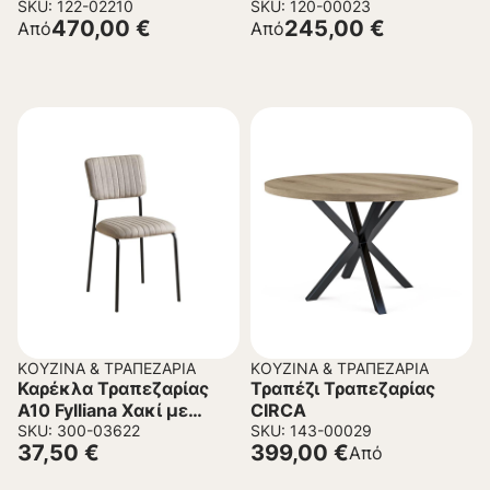
SKU: 122-02210
SKU: 120-00023
470,00
€
245,00
€
Από
Από
ΚΟΥΖΊΝΑ & ΤΡΑΠΕΖΑΡΊΑ
ΚΟΥΖΊΝΑ & ΤΡΑΠΕΖΑΡΊΑ
Καρέκλα Τραπεζαρίας
Τραπέζι Τραπεζαρίας
Α10 Fylliana Χακί με
CIRCA
Μεταλλικό σκελετό
SKU: 300-03622
SKU: 143-00029
37,50
€
399,00
€
Από
53x43x84εκ.