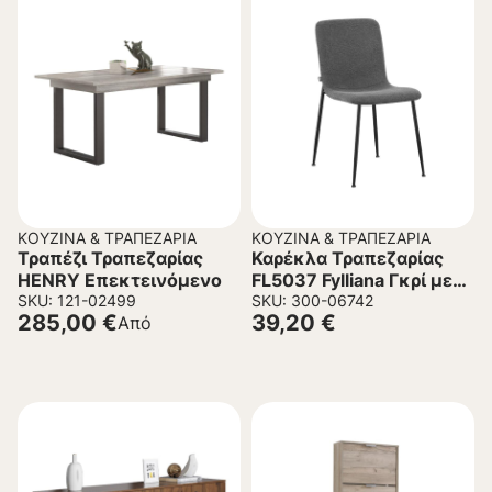
ΚΟΥΖΊΝΑ & ΤΡΑΠΕΖΑΡΊΑ
ΚΟΥΖΊΝΑ & ΤΡΑΠΕΖΑΡΊΑ
Τραπέζι Τραπεζαρίας
Καρέκλα Τραπεζαρίας
HENRY Επεκτεινόμενο
FL5037 Fylliana Γκρί με
SKU: 121-02499
Μεταλλικά πόδια
SKU: 300-06742
285,00
€
39,20
€
Από
56x43x83 εκ.