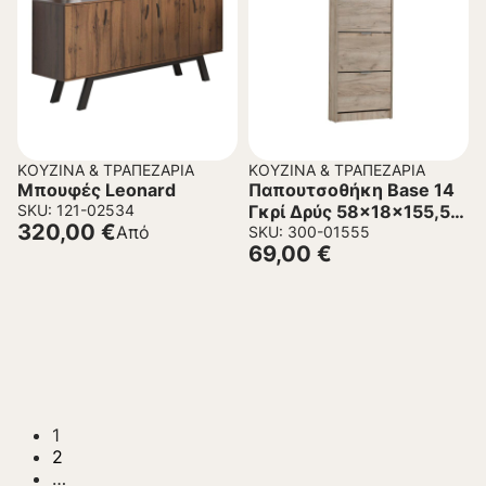
ΚΟΥΖΊΝΑ & ΤΡΑΠΕΖΑΡΊΑ
ΚΟΥΖΊΝΑ & ΤΡΑΠΕΖΑΡΊΑ
Μπουφές Leonard
Παπουτσοθήκη Base 14
SKU: 121-02534
Γκρί Δρύς 58x18x155,5
320,00
€
Από
εκ.
SKU: 300-01555
69,00
€
1
2
…