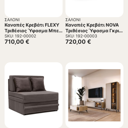
ΣΑΛΌΝΙ
ΣΑΛΌΝΙ
Καναπές Κρεβάτι FLEXY
Καναπές Κρεβάτι NOVA
Τριθέσιος Ύφασμα Μπεζ
Τριθέσιος Ύφασμα Γκρι
233x103x91 εκ.
SKU: 192-00002
226x103x90 εκ.
SKU: 192-00003
710,00
€
720,00
€