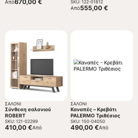
670,00
€
Από
SKU: 122-01812
555,00
€
Από
ΣΑΛΌΝΙ
ΣΑΛΌΝΙ
Σύνθεση σαλονιού
Καναπές – Κρεβάτι
ROBERT
PALERMO Τριθέσιος
SKU: 121-02299
SKU: 150-04050
410,00
€
490,00
€
Από
Από