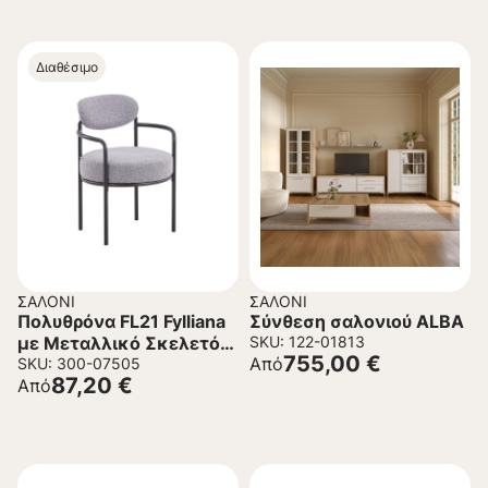
Διαθέσιμο
ΣΑΛΌΝΙ
ΣΑΛΌΝΙ
Πολυθρόνα FL21 Fylliana
Σύνθεση σαλονιού ALBA
με Μεταλλικό Σκελετό
SKU: 122-01813
755,00
€
Από
και Ύφασμα Γκρί
SKU: 300-07505
87,20
€
Από
59x64x87 εκ.