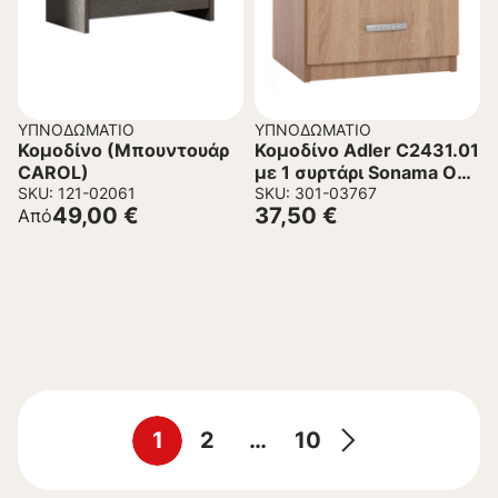
ΥΠΝΟΔΩΜΆΤΙΟ
ΥΠΝΟΔΩΜΆΤΙΟ
Κομοδίνο (Μπουντουάρ
Κομοδίνο Adler C2431.01
CAROL)
με 1 συρτάρι Sonama Oak
SKU: 121-02061
45x40x48εκ.
SKU: 301-03767
49,00
€
37,50
€
Από
1
2
…
10