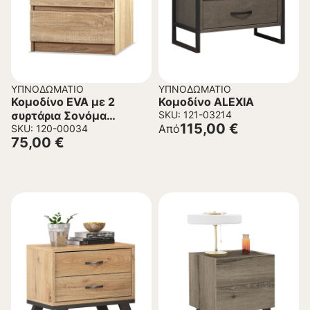
ΥΠΝΟΔΩΜΆΤΙΟ
ΥΠΝΟΔΩΜΆΤΙΟ
Κομοδίνο EVA με 2
Κομοδίνο ALEXIA
συρτάρια Σονόμα
SKU: 121-03214
115,00
€
Από
48x40x48 εκ.
SKU: 120-00034
75,00
€