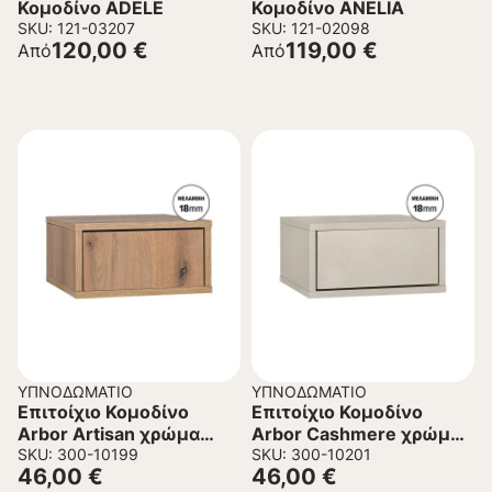
Κομοδίνο ADELE
Κομοδίνο ANELIA
SKU: 121-03207
SKU: 121-02098
120,00
€
119,00
€
Από
Από
ΥΠΝΟΔΩΜΆΤΙΟ
ΥΠΝΟΔΩΜΆΤΙΟ
Επιτοίχιο Κομοδίνο
Επιτοίχιο Κομοδίνο
Arbor Artisan χρώμα
Arbor Cashmere χρώμα
39x34x18εκ
SKU: 300-10199
39x34x18εκ
SKU: 300-10201
46,00
€
46,00
€