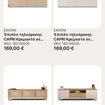
ΣΑΛΌΝΙ
ΣΑΛΌΝΙ
Έπιπλο τηλεόρασης
Έπιπλο τηλεόρασης
CAPRI Κρεμαστό σε
CAPRI Κρεμαστό σε
Κασμίρ χρώμα
SKU: 182-00026
Λευκό χρώμα
SKU: 182-00025
169,00
€
169,00
€
180x32x30εκ.
180x32x30εκ.