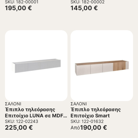
Δρύς χρώμα
SKU: 182-00001
χρώμα 150x42x48,5εκ.
SKU: 182-00002
195,00
€
145,00
€
180x42x48,5εκ.
ΣΑΛΌΝΙ
ΣΑΛΌΝΙ
Έπιπλο τηλεόρασης
Έπιπλο τηλεόρασης
Επιτοίχιο LUNA σε MDF
Επιτοίχιο Smart
Λευκό 180x40x28 εκ.
SKU: 122-02243
SKU: 122-01632
225,00
€
190,00
€
Από