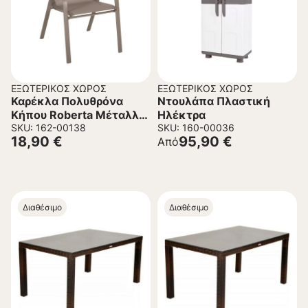
ΕΞΩΤΕΡΙΚΌΣ ΧΏΡΟΣ
ΕΞΩΤΕΡΙΚΌΣ ΧΏΡΟΣ
Καρέκλα Πολυθρόνα
Ντουλάπα Πλαστική
Κήπου Roberta Μέταλλο
Ηλέκτρα
– Textiline σε Σαμπανί
SKU: 162-00138
SKU: 160-00036
18,90
€
95,90
€
Από
54x74x93Υεκ.
Διαθέσιμο
Διαθέσιμο