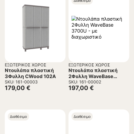
Διαθέσιμο
ΕΞΩΤΕΡΙΚΌΣ ΧΏΡΟΣ
ΕΞΩΤΕΡΙΚΌΣ ΧΏΡΟΣ
Ντουλάπα πλαστική
Ντουλάπα πλαστική
3Φυλλη CWood 102Α
2Φυλλη WaveBase
SKU: 161-00003
3700U – με
SKU: 161-00002
179,00
€
197,00
€
διαχωριστικό
Διαθέσιμο
Διαθέσιμο