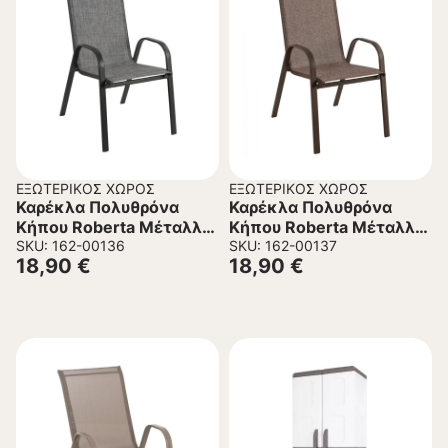
ΕΞΩΤΕΡΙΚΌΣ ΧΏΡΟΣ
ΕΞΩΤΕΡΙΚΌΣ ΧΏΡΟΣ
Καρέκλα Πολυθρόνα
Καρέκλα Πολυθρόνα
Κήπου Roberta Μέταλλο
Κήπου Roberta Μέταλλο
– Textiline σε Γκρί
SKU: 162-00136
– Textiline σε Καφέ
SKU: 162-00137
18,90
€
18,90
€
54x74x93Υεκ.
54x74x93Υεκ.