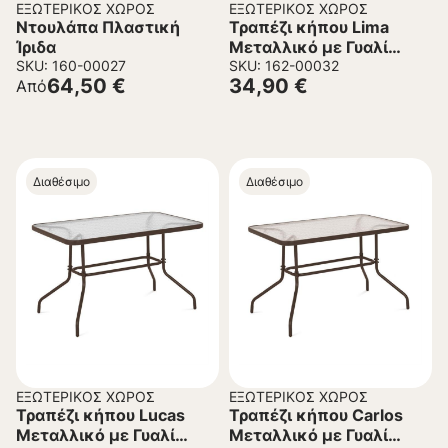
ΕΞΩΤΕΡΙΚΌΣ ΧΏΡΟΣ
ΕΞΩΤΕΡΙΚΌΣ ΧΏΡΟΣ
Ντουλάπα Πλαστική
Τραπέζι κήπου Lima
Ίριδα
Μεταλλικό με Γυαλί
SKU: 160-00027
Καφέ Φ60×70 εκ.
SKU: 162-00032
64,50
€
34,90
€
Από
Διαθέσιμο
Διαθέσιμο
ΕΞΩΤΕΡΙΚΌΣ ΧΏΡΟΣ
ΕΞΩΤΕΡΙΚΌΣ ΧΏΡΟΣ
Τραπέζι κήπου Lucas
Τραπέζι κήπου Carlos
Μεταλλικό με Γυαλί
Μεταλλικό με Γυαλί