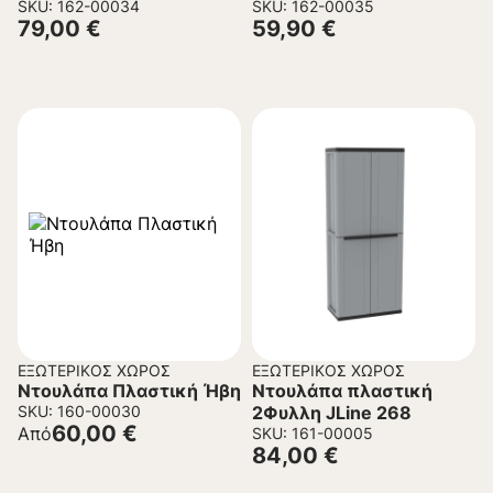
Καφέ 130x80x70 εκ.
SKU: 162-00034
Καφέ 110x65x72 εκ.
SKU: 162-00035
79,00
€
59,90
€
ΕΞΩΤΕΡΙΚΌΣ ΧΏΡΟΣ
ΕΞΩΤΕΡΙΚΌΣ ΧΏΡΟΣ
Ντουλάπα Πλαστική Ήβη
Ντουλάπα πλαστική
SKU: 160-00030
2Φυλλη JLine 268
60,00
€
Από
SKU: 161-00005
84,00
€