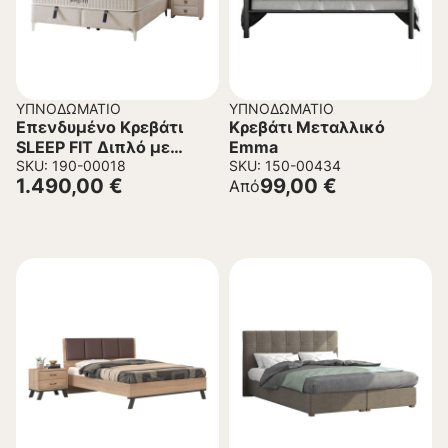
ΥΠΝΟΔΩΜΆΤΙΟ
ΥΠΝΟΔΩΜΆΤΙΟ
Επενδυμένο Κρεβάτι
Κρεβάτι Μεταλλικό
SLEEP FIT Διπλό με
Emma
Αποθηκευτικό χώρο και
SKU: 190-00018
SKU: 150-00434
1.490,00
€
99,00
€
Από
Ανατομικό Στρώμα
Μπέζ 160×200εκ.