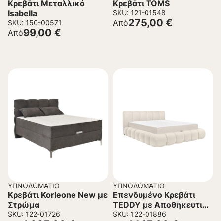
Κρεβάτι Μεταλλικό
Κρεβάτι TOMS
Isabella
SKU: 121-01548
275,00
€
Από
SKU: 150-00571
99,00
€
Από
ΥΠΝΟΔΩΜΆΤΙΟ
ΥΠΝΟΔΩΜΆΤΙΟ
Κρεβάτι Korleone New με
Επενδυμένο Κρεβάτι
Στρώμα
TEDDY με Αποθηκευτικό
SKU: 122-01726
χώρο
SKU: 122-01886