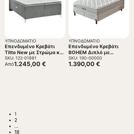
ΥΠΝΟΔΩΜΆΤΙΟ
ΥΠΝΟΔΩΜΆΤΙΟ
Επενδυμένο Κρεβάτι
Επενδυμένο Κρεβάτι
Titto New με Στρώμα και
BOHEM Διπλό με
Ανώστρωμα
SKU: 122-01881
Αποθηκευτικό χώρο και
SKU: 190-00000
1.245,00
€
1.390,00
€
Από
Ανατομικό Στρώμα
Μπέζ 160×200εκ.
1
2
…
18