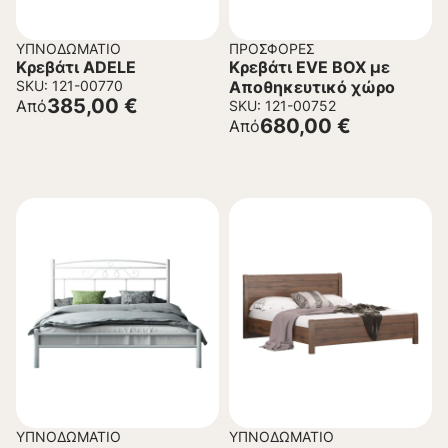
ΥΠΝΟΔΩΜΆΤΙΟ
ΠΡΟΣΦΟΡΈΣ
Κρεβάτι ADELE
Κρεβάτι EVE BOX με
SKU: 121-00770
Αποθηκευτικό χώρο
385,00
€
Από
SKU: 121-00752
680,00
€
Από
ΥΠΝΟΔΩΜΆΤΙΟ
ΥΠΝΟΔΩΜΆΤΙΟ