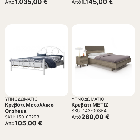
1.035,00
€
1.145,00
€
Από
Από
ΥΠΝΟΔΩΜΆΤΙΟ
ΥΠΝΟΔΩΜΆΤΙΟ
Κρεβάτι Μεταλλικό
Κρεβάτι METIZ
Orpheus
SKU: 143-00354
280,00
€
Από
SKU: 150-02293
105,00
€
Από