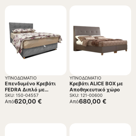
ΥΠΝΟΔΩΜΆΤΙΟ
ΥΠΝΟΔΩΜΆΤΙΟ
Επενδυμένο Κρεβάτι
Κρεβάτι ALICE BOX με
FEDRA Διπλό με
Αποθηκευτικό χώρο
Αποθηκευτικό Xώρο
SKU: 150-04557
SKU: 121-00600
620,00
€
680,00
€
Από
Από