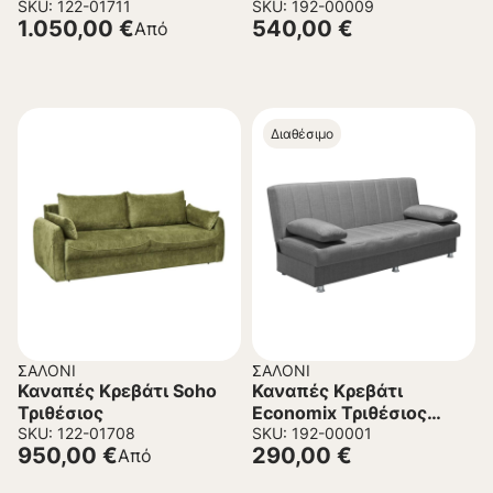
SKU: 122-01711
145x108x90 εκ.
SKU: 192-00009
1.050,00
€
540,00
€
Από
Διαθέσιμο
ΣΑΛΌΝΙ
ΣΑΛΌΝΙ
Καναπές Κρεβάτι Soho
Καναπές Κρεβάτι
Τριθέσιος
Economix Τριθέσιος
SKU: 122-01708
Ύφασμα Γκρι
SKU: 192-00001
950,00
€
290,00
€
Από
190x82x85 εκ.