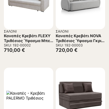
ΣΑΛΌΝΙ
ΣΑΛΌΝΙ
Καναπές Κρεβάτι FLEXY
Καναπές Κρεβάτι NOVA
Τριθέσιος Ύφασμα Μπεζ
Τριθέσιος Ύφασμα Γκρι
233x103x91 εκ.
SKU: 192-00002
226x103x90 εκ.
SKU: 192-00003
710,00
€
720,00
€