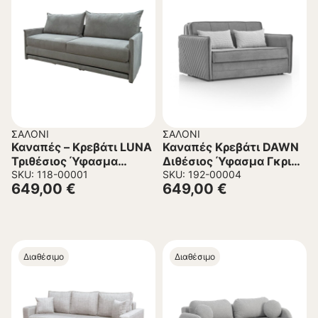
ΣΑΛΌΝΙ
ΣΑΛΌΝΙ
Καναπές – Κρεβάτι LUNA
Καναπές Κρεβάτι DAWN
Τριθέσιος Ύφασμα
Διθέσιος Ύφασμα Γκρι
Μπουκλέ Γκρί ανοικτό
SKU: 118-00001
166x113x91 εκ.
SKU: 192-00004
649,00
€
649,00
€
215x85x105Υεκ.
Διαθέσιμο
Διαθέσιμο