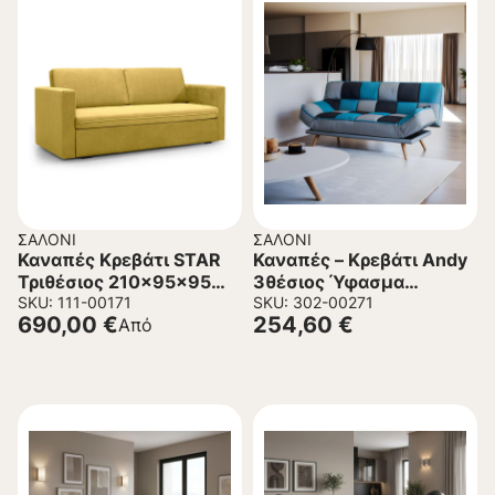
ΣΑΛΌΝΙ
ΣΑΛΌΝΙ
Καναπές Κρεβάτι STAR
Καναπές – Kρεβάτι Andy
Τριθέσιος 210x95x95
3θέσιος Ύφασμα
εκ.
SKU: 111-00171
Πολύχρωμο 178x91x86
SKU: 302-00271
690,00
€
254,60
€
Από
εκ.