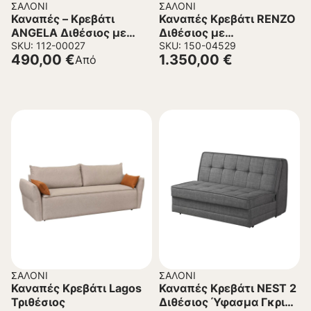
ΣΑΛΌΝΙ
ΣΑΛΌΝΙ
Καναπές – Κρεβάτι
Καναπές Κρεβάτι RENZO
ANGELA Διθέσιος με
Διθέσιος με
Μπράτσα 164x95x83
SKU: 112-00027
Αναδιπλούμενο
SKU: 150-04529
490,00
€
1.350,00
€
Από
εκ.
μηχανισμό Γκρί Σκούρο
ΣΑΛΌΝΙ
ΣΑΛΌΝΙ
Καναπές Κρεβάτι Lagos
Καναπές Κρεβάτι NEST 2
Τριθέσιος
Διθέσιος Ύφασμα Γκρι