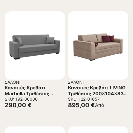
ΣΑΛΌΝΙ
ΣΑΛΌΝΙ
Καναπές Κρεβάτι
Καναπές Κρεβάτι LIVING
Marbella Τριθέσιος
Τριθέσιος 200x104x83
Ύφασμα Γκρι
SKU: 192-00000
εκ.
SKU: 122-01657
290,00
€
895,00
€
Από
210x80x80 εκ.