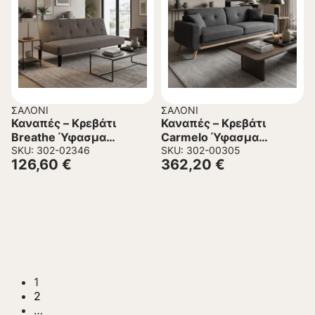
ΣΑΛΌΝΙ
ΣΑΛΌΝΙ
Καναπές – Kρεβάτι
Καναπές – Kρεβάτι
Breathe Ύφασμα
Carmelo Ύφασμα
Ανθρακί 167x77x73 εκ.
SKU: 302-02346
Ανθρακί 214x80x86 εκ.
SKU: 302-00305
126,60
€
362,20
€
1
2
…