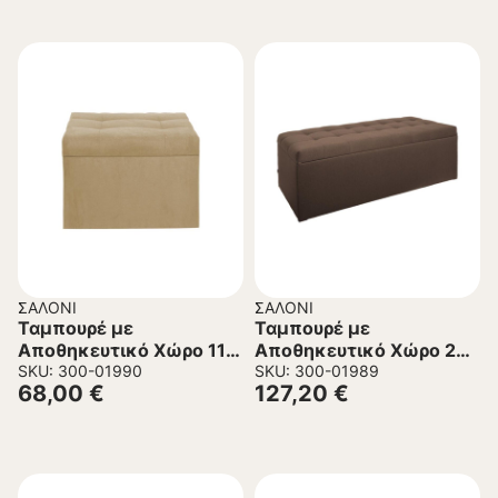
ΣΑΛΌΝΙ
ΣΑΛΌΝΙ
Ταμπουρέ με
Ταμπουρέ με
Αποθηκευτικό Χώρο 11
Αποθηκευτικό Χώρο 24
FL029 Fylliana Μπέζ
SKU: 300-01990
FL028 Fylliana Καφέ
SKU: 300-01989
68,00
€
127,20
€
50x50x46 εκ.
130x50x46 εκ.