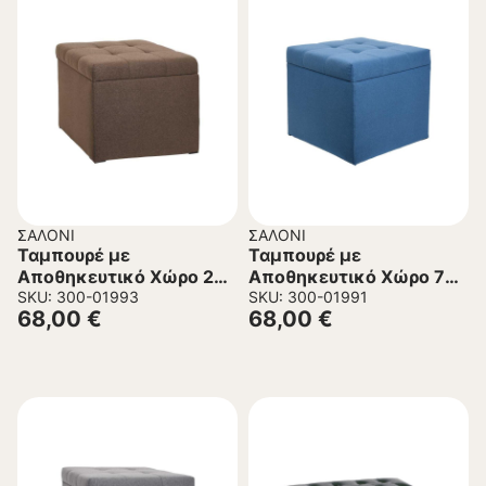
ΣΑΛΌΝΙ
ΣΑΛΌΝΙ
Ταμπουρέ με
Ταμπουρέ με
Αποθηκευτικό Χώρο 24
Αποθηκευτικό Χώρο 74
FL032 Fylliana Καφέ
SKU: 300-01993
FL030 Fylliana Μπλέ
SKU: 300-01991
68,00
€
68,00
€
50x50x46 εκ.
50x50x46 εκ.