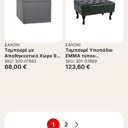
ΣΑΛΌΝΙ
ΣΑΛΌΝΙ
Ταμπουρέ με
Ταμπουρέ Υποπόδιο
Αποθηκευτικό Χώρο 90
ΕΜΜΑ τύπου
FL031 Fylliana Γκρί
SKU: 300-01992
CHESTERFIELD PU
SKU: 301-02869
68,00
€
123,60
€
50x50x46 εκ.
Κυπαρισσί 80x45x39Y
εκ.
1
2