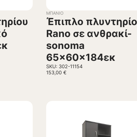
ΜΠΆΝΙΟ
ηρίου
Έπιπλο πλυντηρί
κό
Rano σε ανθρακί-
εκ
sonoma
65x60x184εκ
SKU: 302-11154
153,00
€