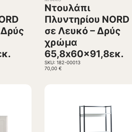
Ντουλάπι
NORD
Πλυντηρίου NORD
 Δρύς
σε Λευκό – Δρύς
χρώμα
κ.
65,8x60x91,8εκ.
SKU: 182-00013
70,00
€