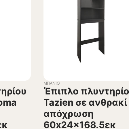
ΜΠΆΝΙΟ
ηρίου
Έπιπλο πλυντηρί
noma
Tazien σε ανθρακί
απόχρωση
εκ
60x24x168.5εκ