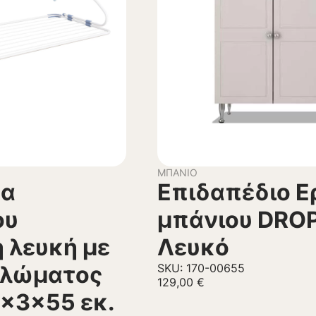
ΜΠΆΝΙΟ
ρα
Επιδαπέδιο Ε
ου
μπάνιου DRO
 λευκή με
Λευκό
πλώματος
SKU: 170-00655
129,00
€
7x3x55 εκ.