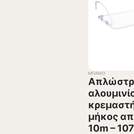
ΜΠΆΝΙΟ
Απλώστ
αλουμινί
κρεμαστή
μήκος α
10m – 10