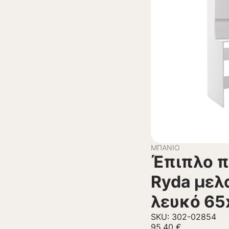
ΜΠΆΝΙΟ
Έπιπλο π
Ryda μελ
λευκό 65
SKU: 302-02854
95,40
€