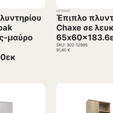
ΜΠΆΝΙΟ
λυντηρίου
Έπιπλο πλυντ
oak
Chaxe σε λευ
ς-μαύρο
65x60x183.6
SKU: 302-12995
91,40
€
50εκ