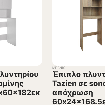
ΜΠΆΝΙΟ
λυντηρίου
Έπιπλο πλυντ
αμίνης
Tazien σε so
x60x182εκ
απόχρωση
60x24x168.5