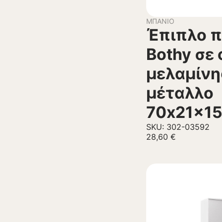
ΜΠΆΝΙΟ
Έπιπλο π
Bothy σε 
μελαμίνη
μέταλλο
70x21x1
SKU: 302-03592
28,60
€