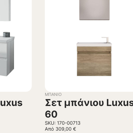
ΜΠΆΝΙΟ
Luxus
Σετ μπάνιου Luxu
60
SKU: 170-00713
Από
309,00
€