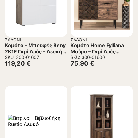
ΣΑΛΌΝΙ
ΣΑΛΌΝΙ
Koμότα – Μπουφές Beny
Kομότα Home Fylliana
2K1F Γκρί Δρύς – Λευκή
Μαύρο – Γκρί Δρύς
Λάκα 79x35x97,5 εκ.
SKU: 300-01607
90×39.5×75 εκ.
SKU: 300-01600
119,20
€
75,90
€