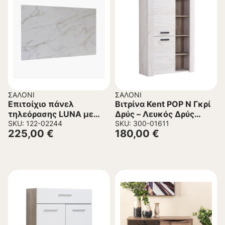
ΣΑΛΌΝΙ
ΣΑΛΌΝΙ
Επιτοίχιο πάνελ
Bιτρίνα Kent POP N Γκρί
τηλεόρασης LUNA με
Δρύς – Λευκός Δρύς
LED φωτισμό σε Λευκό
SKU: 122-02244
99x36x146 εκ.
SKU: 300-01611
225,00
€
180,00
€
Μάρμαρο 180x4x112.5
εκ.