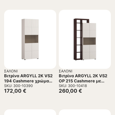
ΣΑΛΌΝΙ
ΣΑΛΌΝΙ
Βιτρίνα ARGYLL 2K VS2
Βιτρίνα ARGYLL 2K VS2
194 Cashmere χρώμα
OP 215 Cashmere με
77x35x194εκ
SKU: 300-10390
Dark Tailor Oak χρώμα
SKU: 300-10418
172,00
€
260,00
€
116x35x215εκ