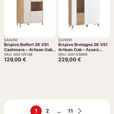
ΣΑΛΌΝΙ
ΣΑΛΌΝΙ
Βιτρίνα Belfort 2K VS1
Βιτρίνα Bretagna 2K VS1
Cashmere – Artisan Oak
Artisan Oak – Λευκό
85x40x122 εκ.
SKU: 300-05148
Γυαλιστερό 96x35x125,5
SKU: 300-03689
129,00
€
229,00
€
εκ.
1
2
…
11