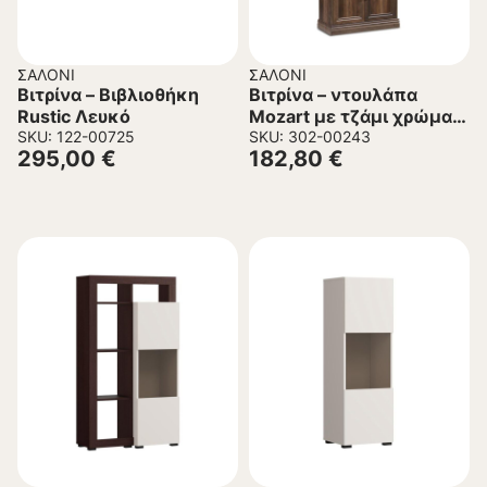
ΣΑΛΌΝΙ
ΣΑΛΌΝΙ
Βιτρίνα – Βιβλιοθήκη
Βιτρίνα – ντουλάπα
Rustic Λευκό
Mozart με τζάμι χρώμα
SKU: 122-00725
καρυδί 78,5x38x188εκ
SKU: 302-00243
295,00
€
182,80
€