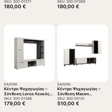
Λευκό 170x41x170 εκ.
SKU: 300-01371
Γκρί Concrete
SKU: 300-01389
180,00
€
180,00
€
170x41x170 εκ.
ΣΑΛΌΝΙ
ΣΑΛΌΝΙ
Κέντρο Ψυχαγωγίας –
Κέντρο Ψυχαγωγίας –
Σύνθεση Lorca Λευκός
Σύνθεση Macon
Δρύς – Μαύρο
SKU: 300-01386
Cashmere – Μαύρο
SKU: 300-05131
179,00
€
510,00
€
195.5x3x171.5 εκ.
283x42x163 εκ.