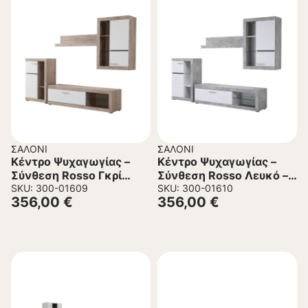
ΣΑΛΌΝΙ
ΣΑΛΌΝΙ
Κέντρο Ψυχαγωγίας –
Κέντρο Ψυχαγωγίας –
Σύνθεση Rosso Γκρί
Σύνθεση Rosso Λευκό –
Δρύς – Λευκή Λάκα
SKU: 300-01609
Γκρί Concrete – Λευκή
SKU: 300-01610
356,00
€
356,00
€
266x41x186 εκ.
Λάκα 266x41x186 εκ.