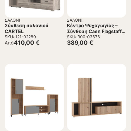
ΣΑΛΌΝΙ
ΣΑΛΌΝΙ
Σύνθεση σαλονιού
Κέντρο Ψυχαγωγίας –
CARTEL
Σύνθεση Caen Flagstaff
SKU: 121-02280
Oak – Λευκό Γυαλιστερό
SKU: 300-03676
410,00
€
389,00
€
Από
263x40x170 εκ.