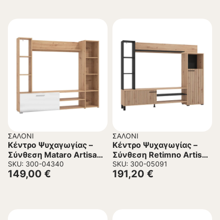
ΣΑΛΌΝΙ
ΣΑΛΌΝΙ
Κέντρο Ψυχαγωγίας –
Κέντρο Ψυχαγωγίας –
Σύνθεση Mataro Artisan
Σύνθεση Retimno Artisan
Oak – Λευκό 185x35x155
SKU: 300-04340
Oak – Artisan Oak με
SKU: 300-05091
149,00
€
191,20
€
εκ.
Μαύρες Γραμμές – Μαύρο
208x33x158 εκ.