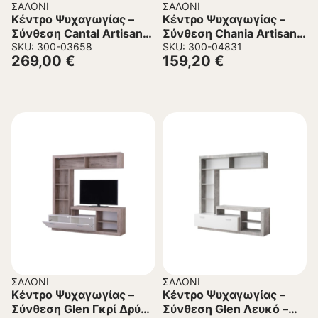
ΣΑΛΌΝΙ
ΣΑΛΌΝΙ
Κέντρο Ψυχαγωγίας –
Κέντρο Ψυχαγωγίας –
Σύνθεση Cantal Artisan
Σύνθεση Chania Artisan
Oak – Γκρί Γραφίτης
SKU: 300-03658
Oak – Artisan Oak με
SKU: 300-04831
269,00
€
159,20
€
279x38x192,5 εκ.
Μαύρες Γραμμές – Μαύρο
196x33x140 εκ.
ΣΑΛΌΝΙ
ΣΑΛΌΝΙ
Κέντρο Ψυχαγωγίας –
Κέντρο Ψυχαγωγίας –
Σύνθεση Glen Γκρί Δρύς –
Σύνθεση Glen Λευκό –