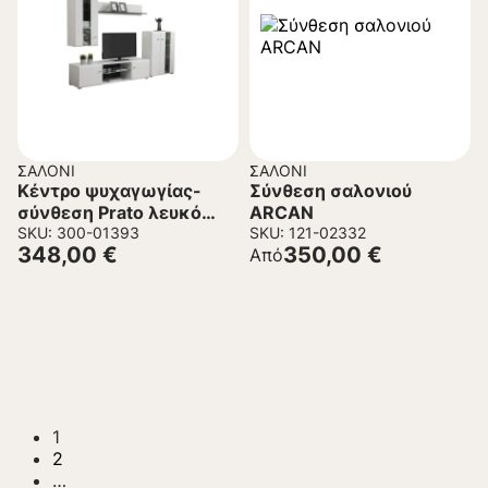
ΣΑΛΌΝΙ
ΣΑΛΌΝΙ
Κέντρο ψυχαγωγίας-
Σύνθεση σαλονιού
σύνθεση Prato λευκό
ARCAN
μαύρο λευκή λάκα
SKU: 300-01393
SKU: 121-02332
348,00
€
350,00
€
Από
264x41x182 εκ
1
2
…