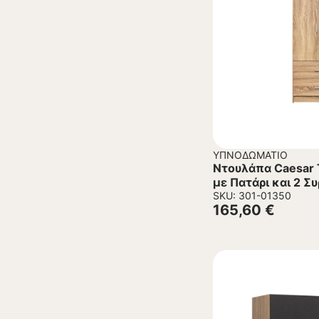
ΥΠΝΟΔΩΜΆΤΙΟ
Ντουλάπα Caesar 
με Πατάρι και 2 Σ
90x42x241 εκ.
SKU: 301-01350
165,60
€