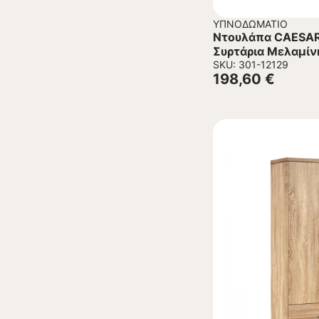
ΥΠΝΟΔΩΜΆΤΙΟ
Ντουλάπα CAESAR
Συρτάρια Μελαμίν
150×42.5×181Υεκ
SKU: 301-12129
198,60
€