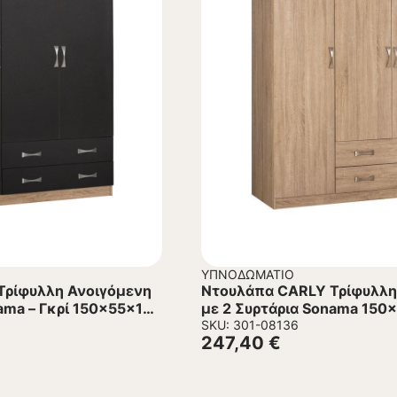
ΥΠΝΟΔΩΜΆΤΙΟ
Τρίφυλλη Ανοιγόμενη
Ντουλάπα CARLY Τρίφυλλη
ama – Γκρί 150x55x180
με 2 Συρτάρια Sonama 150
SKU: 301-08136
247,40
€