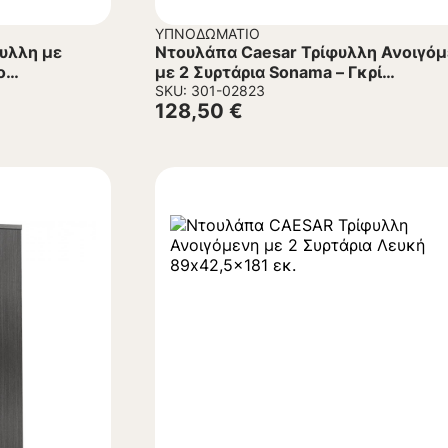
ΥΠΝΟΔΩΜΆΤΙΟ
υλλη με
Ντουλάπα Caesar Τρίφυλλη Ανοιγό
o
με 2 Συρτάρια Sonama – Γκρί
89×42,5×181 εκ.
SKU: 301-02823
128,50
€