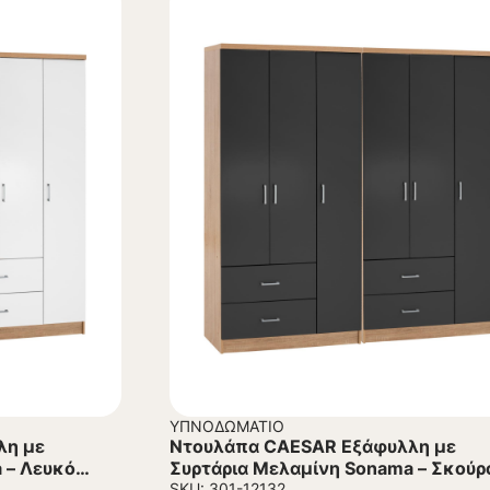
ΥΠΝΟΔΩΜΆΤΙΟ
λη με
Ντουλάπα CAESAR Εξάφυλλη με
 – Λευκό
Συρτάρια Μελαμίνη Sonama – Σκούρ
SKU: 301-12132