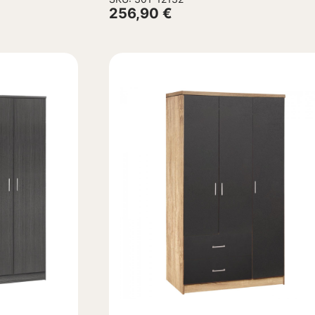
Γκρί 180×42,5Χ181Υεκ.
256,90
€