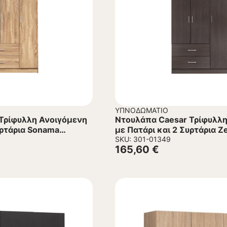
ΥΠΝΟΔΩΜΆΤΙΟ
Τρίφυλλη Ανοιγόμενη
Ντουλάπα Caesar Τρίφυλλη
υρτάρια Sonama
με Πατάρι και 2 Συρτάρια Z
90x42x241 εκ.
SKU: 301-01349
165,60
€