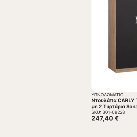
ΥΠΝΟΔΩΜΆΤΙΟ
Ντουλάπα CARLY 
με 2 Συρτάρια Son
εκ.
SKU: 301-08228
247,40
€