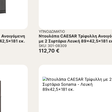
ΥΠΝΟΔΩΜΆΤΙΟ
 Ανοιγόμενη
Ντουλάπα CAESAR Τρίφυλλη Ανοιγ
42,5×181 εκ.
με 2 Συρτάρια Λευκή 89×42,5×181 ε
SKU: 301-08309
112,70
€