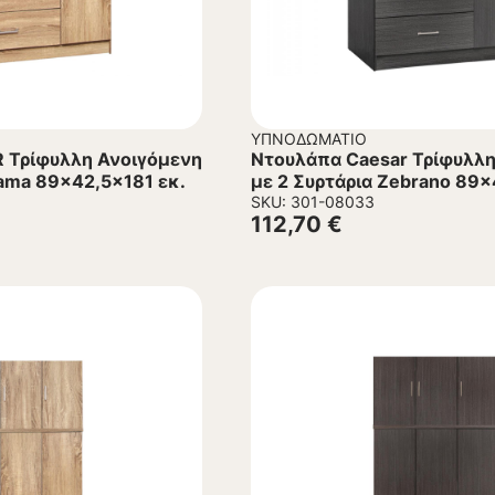
ΥΠΝΟΔΩΜΆΤΙΟ
 Τρίφυλλη Ανοιγόμενη
Ντουλάπα Caesar Τρίφυλλη
nama 89×42,5×181 εκ.
με 2 Συρτάρια Zebrano 89×
SKU: 301-08033
112,70
€