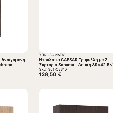
ΥΠΝΟΔΩΜΆΤΙΟ
 Ανοιγόμενη
Ντουλάπα CAESAR Τρίφυλλη με 2
ebrano
Συρτάρια Sonama – Λευκή 89×42,5×
εκ.
SKU: 301-08310
128,50
€