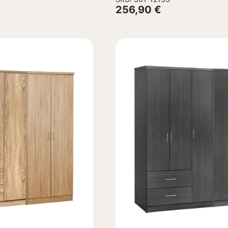
180×42,5Χ181Υεκ.
256,90
€