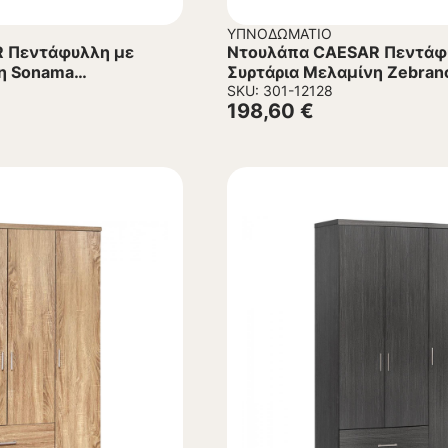
ΥΠΝΟΔΩΜΆΤΙΟ
 Πεντάφυλλη με
Ντουλάπα CAESAR Πεντάφ
η Sonama
Συρτάρια Μελαμίνη Zebran
.
150×42.5×181Υεκ.
SKU: 301-12128
198,60
€