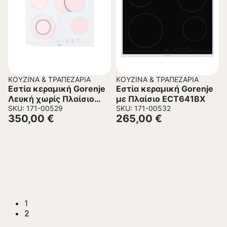
ΚΟΥΖΊΝΑ & ΤΡΑΠΕΖΑΡΊΑ
ΚΟΥΖΊΝΑ & ΤΡΑΠΕΖΑΡΊΑ
Εστία κεραμική Gorenje
Εστία κεραμική Gorenje
Λευκή χωρίς Πλαίσιο
με Πλαίσιο ECT641BX
ECT643WCSC
SKU: 171-00529
SKU: 171-00532
350,00
€
265,00
€
1
2