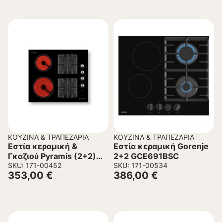
ΚΟΥΖΊΝΑ & ΤΡΑΠΕΖΑΡΊΑ
ΚΟΥΖΊΝΑ & ΤΡΑΠΕΖΑΡΊΑ
Εστία κεραμική &
Εστία κεραμική Gorenje
Γκαζιού Pyramis (2+2)
2+2 GCE691BSC
Cast Iron
SKU: 171-00452
SKU: 171-00534
353,00
€
386,00
€