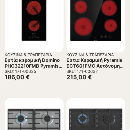
ΚΟΥΖΊΝΑ & ΤΡΑΠΕΖΑΡΊΑ
ΚΟΥΖΊΝΑ & ΤΡΑΠΕΖΑΡΊΑ
Εστία κεραμική Domino
Εστία Κεραμική Pyramis
PHC32210FMB Pyramis
ECT601FMC Αυτόνομη
Αφής Αυτόνομη
SKU: 171-00635
σε Μαύρο
SKU: 171-00637
186,00
€
215,00
€