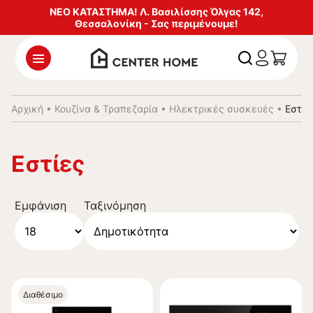
ΝΕΟ ΚΑΤΑΣΤΗΜΑ! Λ. Βασιλίσσης Όλγας 142,
Θεσσαλονίκη - Σας περιμένουμε!
Αρχική
•
Κουζίνα & Τραπεζαρία
•
Ηλεκτρικές συσκευές
•
Εστίε
Εστίες
Εμφάνιση
Ταξινόμηση
Διαθέσιμο