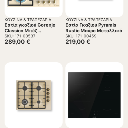
ΚΟΥΖΊΝΑ & ΤΡΑΠΕΖΑΡΊΑ
ΚΟΥΖΊΝΑ & ΤΡΑΠΕΖΑΡΊΑ
Εστία γκαζιού Gorenje
Εστία Γκαζιού Pyramis
Classico Μπέζ
Rustic Μαύρο Μεταλλικό
GW642CLI
SKU: 171-00537
SKU: 171-00459
289,00
€
219,00
€