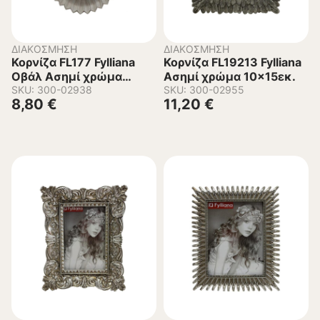
ΔΙΑΚΌΣΜΗΣΗ
ΔΙΑΚΌΣΜΗΣΗ
Κορνίζα FL177 Fylliana
Κορνίζα FL19213 Fylliana
Οβάλ Ασημί χρώμα
Ασημί χρώμα 10×15εκ.
15×20εκ.
SKU: 300-02938
SKU: 300-02955
8,80
€
11,20
€