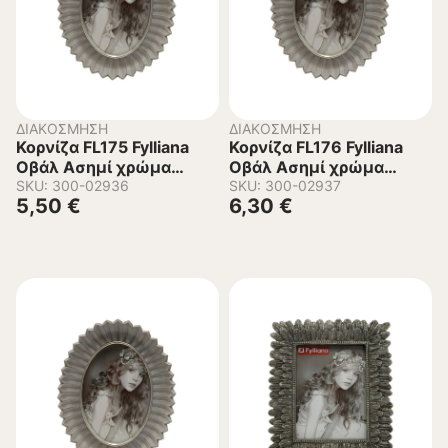
ΔΙΑΚΌΣΜΗΣΗ
ΔΙΑΚΌΣΜΗΣΗ
Κορνίζα FL175 Fylliana
Κορνίζα FL176 Fylliana
Οβάλ Ασημί χρώμα
Οβάλ Ασημί χρώμα
10×15εκ.
SKU: 300-02936
13×18εκ.
SKU: 300-02937
5,50
€
6,30
€