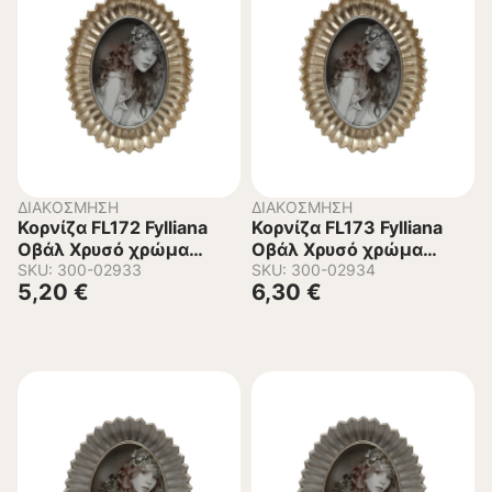
ΔΙΑΚΌΣΜΗΣΗ
ΔΙΑΚΌΣΜΗΣΗ
Κορνίζα FL172 Fylliana
Κορνίζα FL173 Fylliana
Οβάλ Χρυσό χρώμα
Οβάλ Χρυσό χρώμα
10×15εκ.
SKU: 300-02933
13×18εκ.
SKU: 300-02934
5,20
€
6,30
€