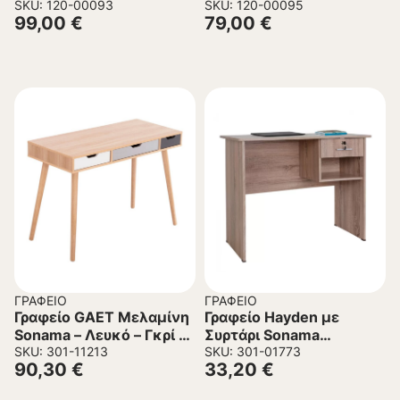
SKU: 120-00093
SKU: 120-00095
99,00
€
79,00
€
ΓΡΑΦΕΊΟ
ΓΡΑΦΕΊΟ
Γραφείο GAET Μελαμίνη
Γραφείο Hayden με
Sonama – Λευκό – Γκρί –
Συρτάρι Sonama
Μπέζ 110x50x76,5Υ εκ.
SKU: 301-11213
90x45x74,5Y εκ.
SKU: 301-01773
90,30
€
33,20
€