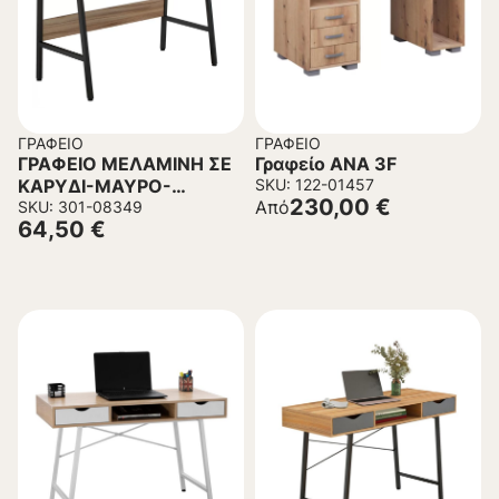
ΓΡΑΦΕΊΟ
ΓΡΑΦΕΊΟ
ΓΡΑΦΕΙΟ ΜΕΛΑΜΙΝΗ ΣΕ
Γραφείο ANA 3F
ΚΑΡΥΔΙ-ΜΑΥΡΟ-
SKU: 122-01457
230,00
€
Από
ΜΑΥΡΟΣ ΜΕΤΑΛΛΙΚΟΣ
SKU: 301-08349
64,50
€
ΣΚΕΛΕΤΟΣ
104x48x89Υεκ