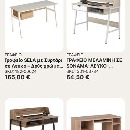
ΓΡΑΦΕΊΟ
ΓΡΑΦΕΊΟ
Γραφείο SELA με Συρτάρι
ΓΡΑΦΕΙΟ ΜΕΛΑΜΙΝΗ ΣΕ
σε Λευκό – Δρύς χρώμα
SONAMA-ΛΕΥΚΟ-
140x60x75εκ.
SKU: 182-00024
ΛΕΥΚΟΣ ΜΕΤΑΛΛΙΚΟΣ
SKU: 301-03784
165,00
€
64,50
€
ΣΚΕΛΕΤΟΣ
104x48x89Υεκ