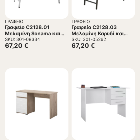
ΓΡΑΦΕΊΟ
ΓΡΑΦΕΊΟ
Γραφείο C2128.01
Γραφείο C2128.03
Μελαμίνη Sonama και
Μελαμίνη Καρυδί και
Μεταλλικό Λευκό
SKU: 301-08334
Μεταλλικό Γκρί σκελετό
SKU: 301-05262
67,20
€
67,20
€
σκελετό 120x48x76,5
120x48x76,5Υ εκ.
εκ.