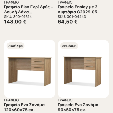
ΓΡΑΦΕΊΟ
ΓΡΑΦΕΊΟ
Γραφείο Elan Γκρί Δρύς –
Γραφείο Ensley με 3
Λευκή Λάκα
συρτάρια C2029.05
130x50x75,5 εκ.
SKU: 300-01614
Λευκό 120x60x76 εκ.
SKU: 301-04443
148,00
€
64,50
€
Διαθέσιμο
Διαθέσιμο
ΓΡΑΦΕΊΟ
ΓΡΑΦΕΊΟ
Γραφείο Eva Σονόμα
Γραφείο Eva Σονόμα
120x60x75 εκ.
90x50x75 εκ.