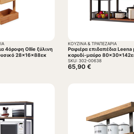
ΊΑ
ΚΟΥΖΊΝΑ & ΤΡΑΠΕΖΑΡΊΑ
α 4όροφη Ollie ξύλινη
Ραφιέρα επιδαπέδια Leena
υσικό 28x16x88εκ
καρυδί-μαύρο 80x30x142ε
SKU: 302-00638
65,90
€