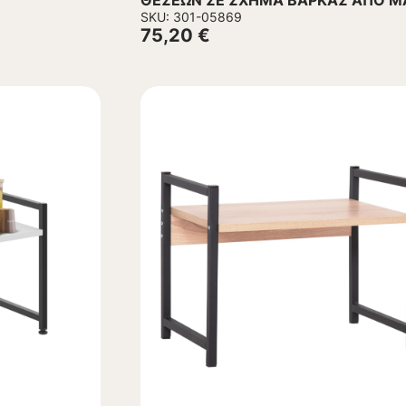
ΘΕΣΕΩΝ ΣΕ ΣΧΗΜΑ ΒΑΡΚΑΣ ΑΠΟ Μ
36x26x92,5 εκ.
SKU: 301-05869
75,20
€