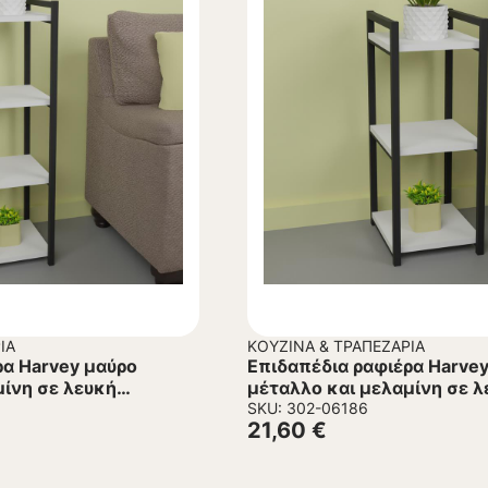
ΊΑ
ΚΟΥΖΊΝΑ & ΤΡΑΠΕΖΑΡΊΑ
ρα Harvey μαύρο
Επιδαπέδια ραφιέρα Harve
μίνη σε λευκή
μέταλλο και μελαμίνη σε λ
x100εκ
απόχρωση 33x28x70εκ
SKU: 302-06186
21,60
€