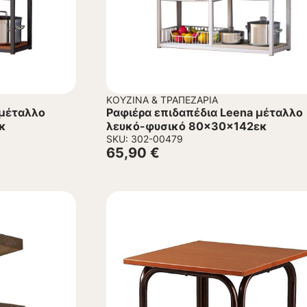
ΚΟΥΖΊΝΑ & ΤΡΑΠΕΖΑΡΊΑ
 μέταλλο
Ραφιέρα επιδαπέδια Leena μέταλλο
κ
λευκό-φυσικό 80x30x142εκ
SKU: 302-00479
65,90
€