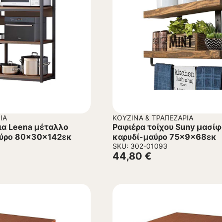
ΊΑ
ΚΟΥΖΊΝΑ & ΤΡΑΠΕΖΑΡΊΑ
ια Leena μέταλλο
Ραφιέρα τοίχου Suny μασίφ
αύρο 80x30x142εκ
καρυδί-μαύρο 75x9x68εκ
SKU: 302-01093
44,80
€