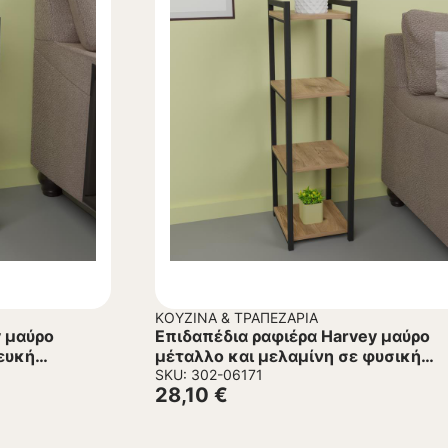
ΚΟΥΖΊΝΑ & ΤΡΑΠΕΖΑΡΊΑ
y μαύρο
Επιδαπέδια ραφιέρα Harvey μαύρο
ευκή
μέταλλο και μελαμίνη σε φυσική
απόχρωση 33x28x100εκ
SKU: 302-06171
28,10
€