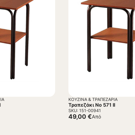
ΊΑ
ΚΟΥΖΊΝΑ & ΤΡΑΠΕΖΑΡΊΑ
I
Τραπεζάκι Νο 571 IΙ
SKU: 151-00941
49,00
€
Από