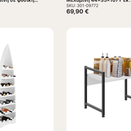
μίνη σε φυσική
Μελαμίνη 44x35x107Υ εκ.
x70εκ
SKU: 301-09772
69,90
€