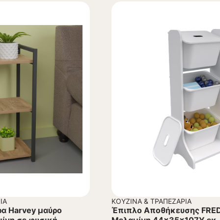
ΊΑ
ΚΟΥΖΊΝΑ & ΤΡΑΠΕΖΑΡΊΑ
ρα Harvey μαύρο
Έπιπλο Αποθήκευσης FRE