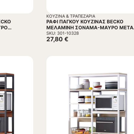
ΚΟΥΖΊΝΑ & ΤΡΑΠΕΖΑΡΊΑ
ECKO
ΡΑΦΙ ΠΑΓΚΟΥ ΚΟΥΖΙΝΑΣ BECKO
ΥΡΟ
ΜΕΛΑΜΙΝΗ ΣΟΝΑΜΑ-ΜΑΥΡΟ ΜΕΤ
54.5x35x41Υεκ.
SKU: 301-10328
27,80
€