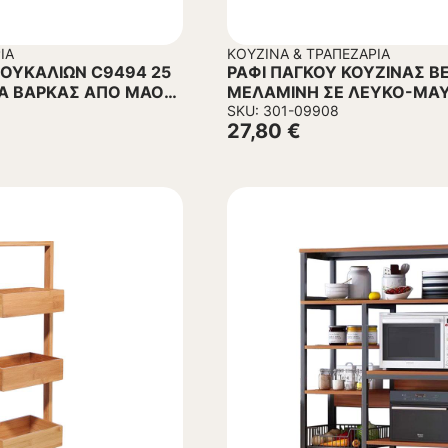
ΊΑ
ΚΟΥΖΊΝΑ & ΤΡΑΠΕΖΑΡΊΑ
ΟΥΚΑΛΙΩΝ C9494 25
ΡΑΦΙ ΠΑΓΚΟΥ ΚΟΥΖΙΝΑΣ B
Α ΒΑΡΚΑΣ ΑΠΟ ΜΑΟΝΙ
ΜΕΛΑΜΙΝΗ ΣΕ ΛΕΥΚΟ-ΜΑ
ΜΕΤΑΛΛΟ 53x35x41Υεκ.
SKU: 301-09908
27,80
€