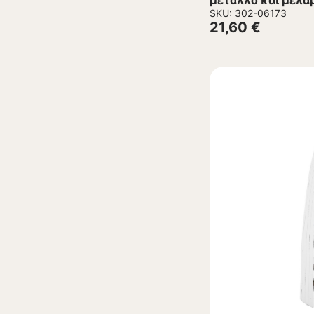
μέταλλο και μελα
απόχρωση 33x28
SKU: 302-06173
21,60
€