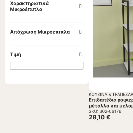
Χαρακτηριστικά
Μικροέπιπλα
Απόχρωση Μικροέπιπλα
Τιμή
ΚΟΥΖΊΝΑ & ΤΡΑΠΕΖΑΡ
Επιδαπέδια ραφιέ
μέταλλο και μελα
απόχρωση 33x28
SKU: 302-06176
28,10
€