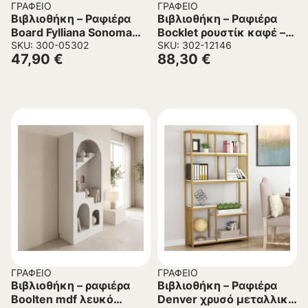
ΓΡΑΦΕΊΟ
ΓΡΑΦΕΊΟ
Βιβλιοθήκη – Ραφιέρα
Βιβλιοθήκη – Ραφιέρα
Board Fylliana Sonoma
Bocklet ρουστίκ καφέ –
80x30x80 εκ.
SKU: 300-05302
μαύρο μέταλλο
SKU: 302-12146
47,90
€
88,30
€
80x33x149εκ
ΓΡΑΦΕΊΟ
ΓΡΑΦΕΊΟ
Βιβλιοθήκη – ραφιέρα
Βιβλιοθήκη – Ραφιέρα
Boolten mdf λευκό
Denver χρυσό μεταλλικό