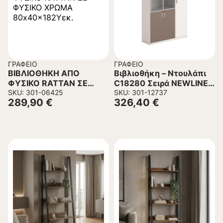
ΓΡΑΦΕΊΟ
ΓΡΑΦΕΊΟ
ΒΙΒΛΙΟΘΗΚΗ ΑΠΟ
Βιβλιοθήκη – Ντουλάπι
ΦΥΣΙΚΟ RATTAN ΣΕ
C18280 Σειρά NEWLINE
ΦΥΣΙΚΟ ΧΡΩΜΑ
SKU: 301-06425
Μελαμίνη Λευκό –
SKU: 301-12737
289,90
€
326,40
€
80x40x182Υεκ.
Ανοιχτό Καφέ -Γυαλί
120x40x200Υεκ.