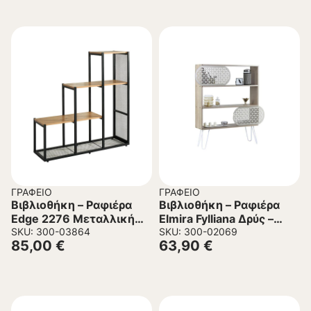
ΓΡΑΦΕΊΟ
ΓΡΑΦΕΊΟ
Βιβλιοθήκη – Ραφιέρα
Βιβλιοθήκη – Ραφιέρα
Edge 2276 Μεταλλική
Elmira Fylliana Δρύς –
Fylliana Sonoma – Artisan
SKU: 300-03864
Λευκό 117x25x94 εκ.
SKU: 300-02069
85,00
€
63,90
€
106x33x112 εκ.