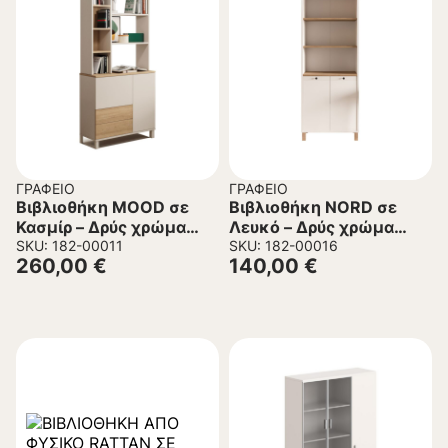
ΓΡΑΦΕΊΟ
ΓΡΑΦΕΊΟ
Βιβλιοθήκη MOOD σε
Βιβλιοθήκη NORD σε
Κασμίρ – Δρύς χρώμα
Λευκό – Δρύς χρώμα
87x35x187,8εκ.
SKU: 182-00011
69,5x32x180εκ.
SKU: 182-00016
260,00
€
140,00
€