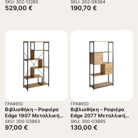
80x38x190εκ
SKU: 302-12285
σκελετό – όψη λευκό
SKU: 302-08364
529,00
€
190,70
€
μάρμαρο 100x30x180
εκ.
ΓΡΑΦΕΊΟ
ΓΡΑΦΕΊΟ
Βιβλιοθήκη – Ραφιέρα
Βιβλιοθήκη – Ραφιέρα
Edge 1907 Μεταλλική
Edge 2077 Μεταλλική
Fylliana Sonoma – Artisan
SKU: 300-03863
Fylliana Sonoma – Artisan
SKU: 300-03865
97,00
€
130,00
€
84x35x163 εκ.
78x30x158 εκ.