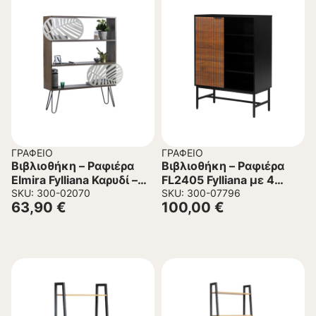
ΓΡΑΦΕΊΟ
ΓΡΑΦΕΊΟ
Βιβλιοθήκη – Ραφιέρα
Βιβλιοθήκη – Ραφιέρα
Elmira Fylliana Καρυδί –
FL2405 Fylliana με 4
Μαύρο 117x25x94 εκ.
SKU: 300-02070
ράφια και 1 ντουλάπι
SKU: 300-07796
63,90
€
100,00
€
Μάυρο – Καφέ
80x40x110 εκ.