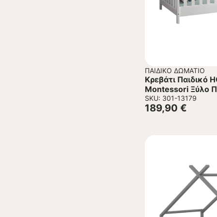
ΠΑΙΔΙΚΌ ΔΩΜΆΤΙΟ
Κρεβάτι Παιδικό 
Montessori Ξύλο 
90×190εκ.
SKU: 301-13179
189,90
€