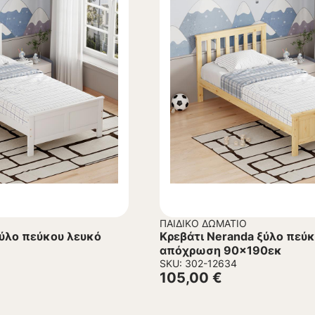
ΠΑΙΔΙΚΌ ΔΩΜΆΤΙΟ
ξύλο πεύκου λευκό
Κρεβάτι Neranda ξύλο πεύκ
απόχρωση 90×190εκ
SKU: 302-12634
105,00
€