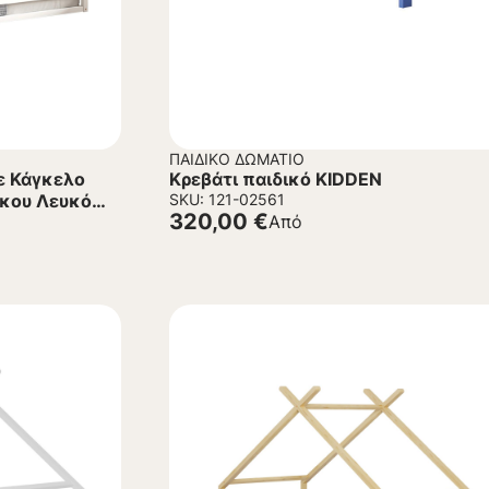
ΠΑΙΔΙΚΌ ΔΩΜΆΤΙΟ
ε Κάγκελο
Κρεβάτι παιδικό KIDDEN
ύκου Λευκό
SKU: 121-02561
320,00
€
Από