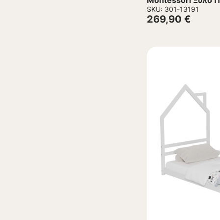
Montessori Ξύλο 
απόχρωση 90×19
SKU: 301-13191
269,90
€