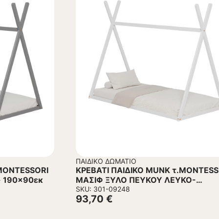
ΠΑΙΔΙΚΌ ΔΩΜΆΤΙΟ
ΚΡΕΒΑΤΙ ΠΑΙΔΙΚΟ MUNK τ.MONTESSORI
- 190×90εκ
ΜΑΣΙΦ ΞΥΛΟ ΠΕΥΚΟΥ ΛΕΥΚΟ-
190×90εκ
SKU: 301-09248
93,70
€