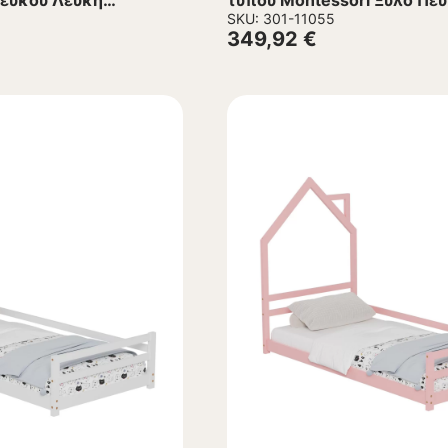
Πεύκου Λευκή
τύπου Montessori Ξύλο Πε
0εκ.
90×190 εκ.
SKU: 301-11055
349,92
€