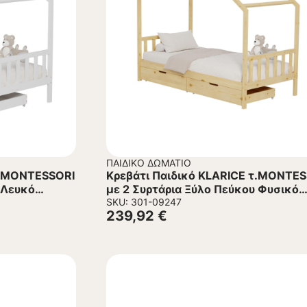
ΠΑΙΔΙΚΌ ΔΩΜΆΤΙΟ
τ.MONTESSORI
Κρεβάτι Παιδικό KLARICE τ.MONTE
 Λευκό
με 2 Συρτάρια Ξύλο Πεύκου Φυσικό
90×190εκ.
SKU: 301-09247
239,92
€