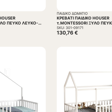
ΠΑΙΔΙΚΌ ΔΩΜΆΤΙΟ
 HOUSER
ΚΡΕΒΑΤΙ ΠΑΙΔΙΚΟ HOUSER
ΥΛΟ ΠΕΥΚΟ ΛΕΥΚΟ-
τ.MONTESSORI ΞΥΛΟ ΠΕΥΚ
190×90εκ
SKU: 301-09171
130,76
€