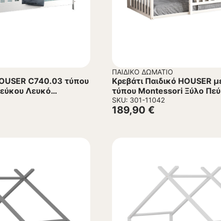
ΠΑΙΔΙΚΌ ΔΩΜΆΤΙΟ
HOUSER C740.03 τύπου
Κρεβάτι Παιδικό HOUSER μ
Πεύκου Λευκό
τύπου Montessori Ξύλο Πε
190×90 εκ.
SKU: 301-11042
189,90
€