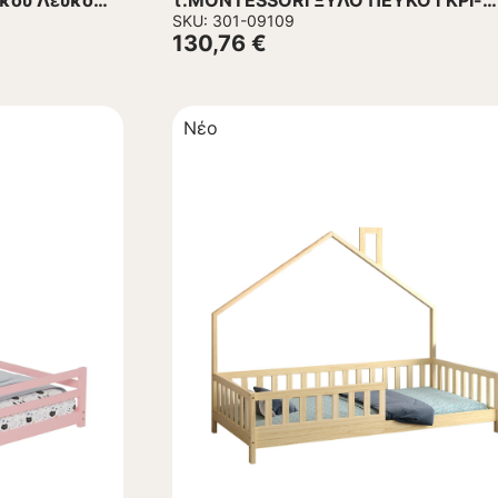
ύκου Λευκό
τ.MONTESSORI ΞΥΛΟ ΠΕΥΚΟ ΓΚΡΙ-
190×90εκ
SKU: 301-09109
130,76
€
Νέο