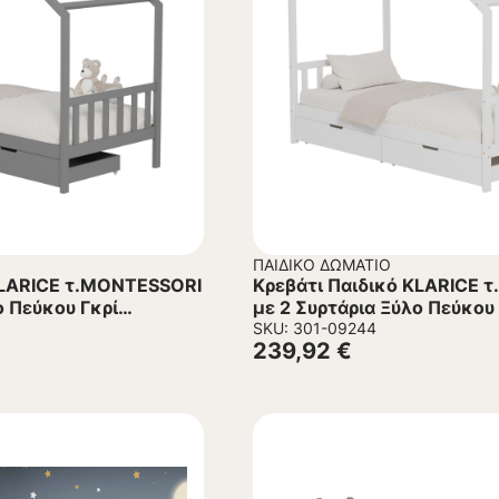
ΠΑΙΔΙΚΌ ΔΩΜΆΤΙΟ
KLARICE τ.MONTESSORI
Κρεβάτι Παιδικό KLARICE 
ο Πεύκου Γκρί
με 2 Συρτάρια Ξύλο Πεύκου
90×190εκ.
SKU: 301-09244
239,92
€