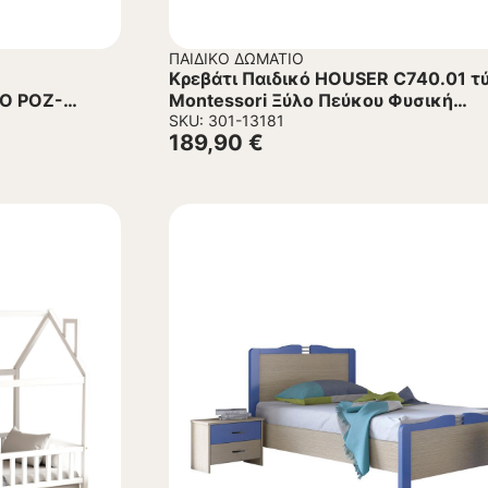
ΠΑΙΔΙΚΌ ΔΩΜΆΤΙΟ
Κρεβάτι Παιδικό HOUSER C740.01 τ
Ο ΡΟΖ-
Montessori Ξύλο Πεύκου Φυσική
απόχρωση 90×190εκ.
SKU: 301-13181
189,90
€