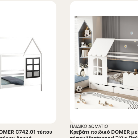
ΠΑΙΔΙΚΌ ΔΩΜΆΤΙΟ
DOMER C742.01 τύπου
Κρεβάτι παιδικό DOMER με