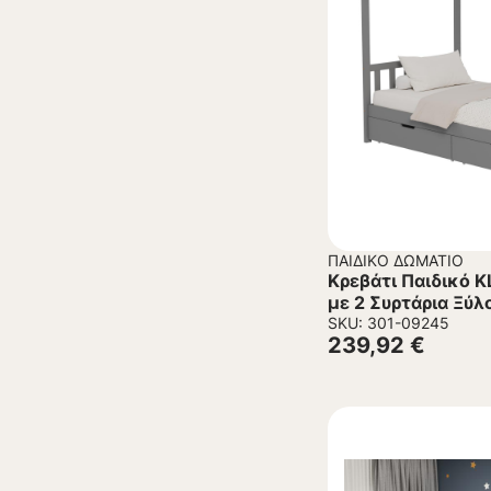
ΠΑΙΔΙΚΌ ΔΩΜΆΤΙΟ
Κρεβάτι Παιδικό 
με 2 Συρτάρια Ξύλ
90×190εκ.
SKU: 301-09245
239,92
€