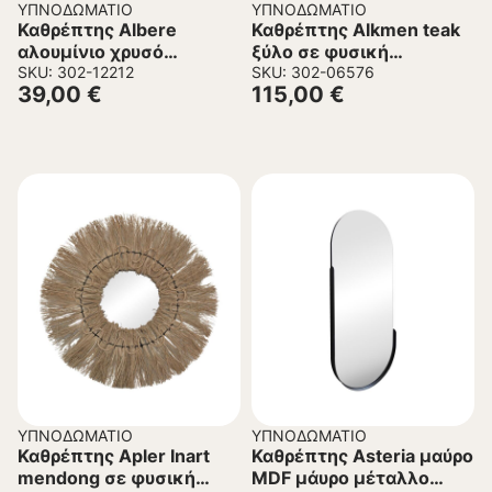
ΥΠΝΟΔΩΜΆΤΙΟ
ΥΠΝΟΔΩΜΆΤΙΟ
Καθρέπτης Albere
Καθρέπτης Alkmen teak
αλουμίνιο χρυσό
ξύλο σε φυσική
40x4x120εκ
SKU: 302-12212
απόχρωση Φ60×4εκ
SKU: 302-06576
39,00
€
115,00
€
ΥΠΝΟΔΩΜΆΤΙΟ
ΥΠΝΟΔΩΜΆΤΙΟ
Καθρέπτης Apler Inart
Καθρέπτης Asteria μαύρο
mendong σε φυσική
MDF μάυρο μέταλλο