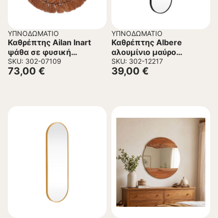
ΥΠΝΟΔΩΜΆΤΙΟ
ΥΠΝΟΔΩΜΆΤΙΟ
Καθρέπτης Ailan Inart
Καθρέπτης Albere
ψάθα σε φυσική
αλουμίνιο μαύρο
απόχρωση Φ60×8εκ
SKU: 302-07109
40x4x120εκ
SKU: 302-12217
73,00
€
39,00
€