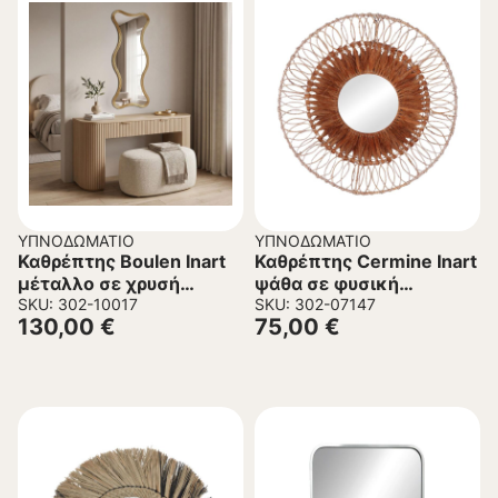
ΥΠΝΟΔΩΜΆΤΙΟ
ΥΠΝΟΔΩΜΆΤΙΟ
Καθρέπτης Boulen Inart
Καθρέπτης Cermine Inart
μέταλλο σε χρυσή
ψάθα σε φυσική
απόχρωση 51x2x126εκ
SKU: 302-10017
απόχρωση Φ80×12εκ
SKU: 302-07147
130,00
€
75,00
€