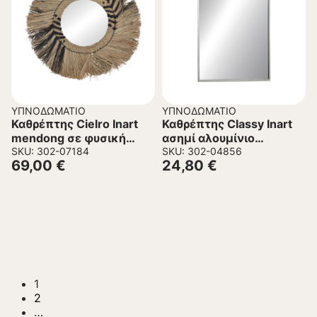
ΥΠΝΟΔΩΜΆΤΙΟ
ΥΠΝΟΔΩΜΆΤΙΟ
Καθρέπτης Cielro Inart
Καθρέπτης Classy Inart
mendong σε φυσική
ασημί αλουμίνιο
απόχρωση Φ42×6εκ
SKU: 302-07184
50×2.5×80εκ
SKU: 302-04856
69,00
€
24,80
€
1
2
…