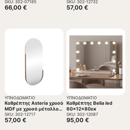
απόχρωση Φ60×6εκ
SKU: 302-07185
45x5x105εκ
SKU: 302-12732
66,00
€
57,00
€
ΥΠΝΟΔΩΜΆΤΙΟ
ΥΠΝΟΔΩΜΆΤΙΟ
Καθρέπτης Asteria χρυσό
Καθρέπτης Belia led
MDF με χρυσό μέταλλο
60x12x80εκ
45x5x105εκ.
SKU: 302-12717
SKU: 302-12087
57,00
€
95,00
€