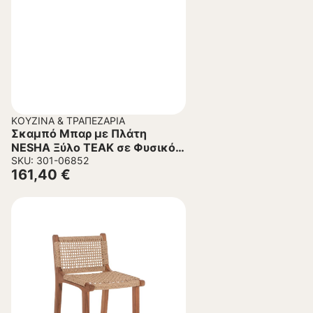
ΚΟΥΖΊΝΑ & ΤΡΑΠΕΖΑΡΊΑ
Σκαμπό Μπαρ με Πλάτη
NESHA Ξύλο TEAK σε Φυσικό –
Σχοινί Μπεζ 45x57x110Υεκ.
SKU: 301-06852
161,40
€