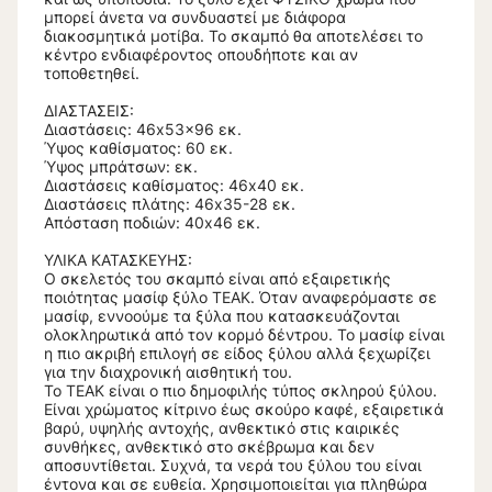
μπορεί άνετα να συνδυαστεί με διάφορα
διακοσμητικά μοτίβα. Το σκαμπό θα αποτελέσει το
κέντρο ενδιαφέροντος οπουδήποτε και αν
τοποθετηθεί.
ΔΙΑΣΤΑΣΕΙΣ:
Διαστάσεις: 46x53x96 εκ.
Ύψος καθίσματος: 60 εκ.
Ύψος μπράτσων: εκ.
Διαστάσεις καθίσματος: 46x40 εκ.
Διαστάσεις πλάτης: 46x35-28 εκ.
Απόσταση ποδιών: 40x46 εκ.
ΥΛΙΚΑ ΚΑΤΑΣΚΕΥΗΣ:
Ο σκελετός του σκαμπό είναι από εξαιρετικής
ποιότητας μασίφ ξύλο ΤΕΑΚ. Όταν αναφερόμαστε σε
μασίφ, εννοούμε τα ξύλα που κατασκευάζονται
ολοκληρωτικά από τον κορμό δέντρου. Το μασίφ είναι
η πιο ακριβή επιλογή σε είδος ξύλου αλλά ξεχωρίζει
για την διαχρονική αισθητική του.
Το ΤΕΑΚ είναι ο πιο δημοφιλής τύπος σκληρού ξύλου.
Είναι χρώματος κίτρινο έως σκούρο καφέ, εξαιρετικά
βαρύ, υψηλής αντοχής, ανθεκτικό στις καιρικές
συνθήκες, ανθεκτικό στο σκέβρωμα και δεν
αποσυντίθεται. Συχνά, τα νερά του ξύλου του είναι
έντονα και σε ευθεία. Χρησιμοποιείται για πληθώρα