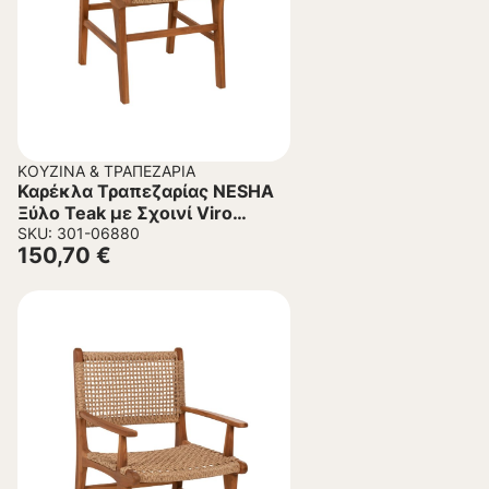
ΚΟΥΖΊΝΑ & ΤΡΑΠΕΖΑΡΊΑ
Καρέκλα Τραπεζαρίας NESHA
Ξύλο Teak με Σχοινί Viro
50x56x85Υεκ.
SKU: 301-06880
150,70
€