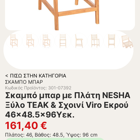
< ΠΊΣΩ ΣΤΗΝ ΚΑΤΗΓΟΡΊΑ
ΣΚΑΜΠΌ ΜΠΆΡ
Κωδικός Προϊόντος: 301-07392
Σκαμπό μπαρ με Πλάτη NESHA
Ξύλο TEAK & Σχοινί Viro Εκρού
46×48.5×96Υεκ.
161,40
€
Πλάτος: 46, Βάθος: 48.5, Ύψος: 96 cm