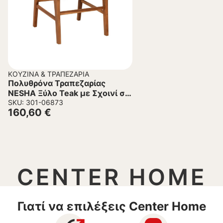
ΚΟΥΖΊΝΑ & ΤΡΑΠΕΖΑΡΊΑ
Πολυθρόνα Τραπεζαρίας
NESHA Ξύλο Teak με Σχοινί σε
Φυσικό 57,5x59x90Υεκ.
SKU: 301-06873
160,60
€
CENTER HOME
Γιατί να επιλέξεις Center Home