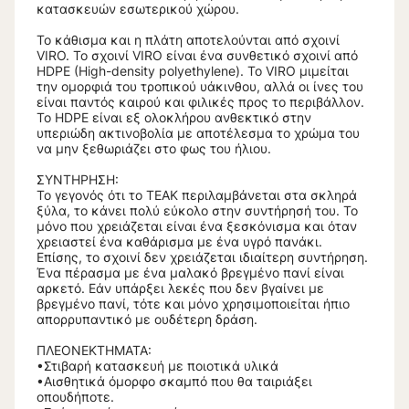
κατασκευών εσωτερικού χώρου.
Το κάθισμα και η πλάτη αποτελούνται από σχοινί
VIRO. Το σχοινί VIRO είναι ένα συνθετικό σχοινί από
HDPE (High-density polyethylene). Το VIRO μιμείται
την ομορφιά του τροπικού υάκινθου, αλλά οι ίνες του
είναι παντός καιρού και φιλικές προς το περιβάλλον.
Το HDPE είναι εξ ολοκλήρου ανθεκτικό στην
υπεριώδη ακτινοβολία με αποτέλεσμα το χρώμα του
να μην ξεθωριάζει στο φως του ήλιου.
ΣΥΝΤΗΡΗΣΗ:
Το γεγονός ότι το ΤΕΑΚ περιλαμβάνεται στα σκληρά
ξύλα, το κάνει πολύ εύκολο στην συντήρησή του. Το
μόνο που χρειάζεται είναι ένα ξεσκόνισμα και όταν
χρειαστεί ένα καθάρισμα με ένα υγρό πανάκι.
Επίσης, το σχοινί δεν χρειάζεται ιδιαίτερη συντήρηση.
Ένα πέρασμα με ένα μαλακό βρεγμένο πανί είναι
αρκετό. Εάν υπάρξει λεκές που δεν βγαίνει με
βρεγμένο πανί, τότε και μόνο χρησιμοποιείται ήπιο
απορρυπαντικό με ουδέτερη δράση.
ΠΛΕΟΝΕΚΤΗΜΑΤΑ:
•Στιβαρή κατασκευή με ποιοτικά υλικά
•Αισθητικά όμορφο σκαμπό που θα ταιριάξει
οπουδήποτε.