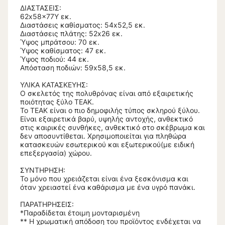
ΔΙΑΣΤΑΣΕΙΣ:
62x58x77Υ εκ.
Διαστάσεις καθίσματος: 54x52,5 εκ.
Διαστάσεις πλάτης: 52x26 εκ.
Ύψος μπράτσου: 70 εκ.
Ύψος καθίσματος: 47 εκ.
Ύψος πoδιού: 44 εκ.
Απόσταση ποδιών: 59x58,5 εκ.
ΥΛΙΚΑ ΚΑΤΑΣΚΕΥΗΣ:
Ο σκελετός της πολυθρόνας είναι από εξαιρετικής
ποιότητας ξύλο ΤΕΑΚ.
Το ΤΕΑΚ είναι ο πιο δημοφιλής τύπος σκληρού ξύλου.
Είναι εξαιρετικά βαρύ, υψηλής αντοχής, ανθεκτικό
στις καιρικές συνθήκες, ανθεκτικό στο σκέβρωμα και
δεν αποσυντίθεται. Χρησιμοποιείται για πληθώρα
κατασκευών εσωτερικού και εξωτερικού(με ειδική
επεξεργασία) χώρου.
ΣΥΝΤΗΡΗΣΗ:
Το μόνο που χρειάζεται είναι ένα ξεσκόνισμα και
όταν χρειαστεί ένα καθάρισμα με ένα υγρό πανάκι.
ΠΑΡΑΤΗΡΗΣΕΙΣ:
*Παραδίδεται έτοιμη μονταρισμένη
** Η χρωματική απόδοση του προϊόντος ενδέχεται να