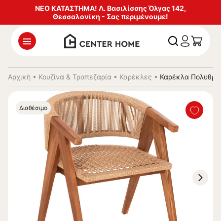
ΝΕΟ ΚΑΤΑΣΤΗΜΑ! Λ. Βασιλίσσης Όλγας 142,
Θεσσαλονίκη - Σας περιμένουμε!
Αρχική
•
Κουζίνα & Τραπεζαρία
•
Καρέκλες
•
Καρέκλα Πολυθρόν
Διαθέσιμο