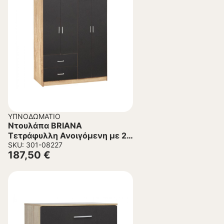
ΥΠΝΟΔΩΜΆΤΙΟ
Ντουλάπα BRIANA
Τετράφυλλη Ανοιγόμενη με 2
Συρτάρια Sonama-Γκρί
SKU: 301-08227
187,50
€
120×42,5×180,5 εκ.