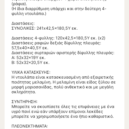
(ράφια).
(Η ίδια διαρρύθμιση υπάρχει και στην δεύτερη 4-
φυλλη ντουλάπα.)
Διαστάσεις:
ΣΥΝΟΛΙΚΕΣ: 241x42,5x180,5Υ εκ.
Διαστάσεις 4-φυλλης: 120x42,5x180,5Υ εκ. (x2)
Διαστάσεις ραφιών δεξιάς δίφυλλης πλευράς:
57,5x40x40,5Υ εκ.
Διαστάσεις συρταριών αριστερής δίφυλλης πλευράς:
Α: 52x32x19Υ εκ.
Β: 52x32x20,5Υ εκ.
ΥΛΙΚΑ ΚΑΤΑΣΚΕΥΗΣ:
Η ντουλάπα είναι κατασκευασμένη από εξαιρετικής
ποιότητας μελαμίνη. Η μελαμίνη είναι είδος ξύλου σε
μορφή μοριοσανίδας, πολύ ανθεκτικό και με μεγάλη
σκληρότητα.
ΣΥΝΤΗΡΗΣΗ:
Μπορείτε να σκουπίσετε όλες τις επιφάνειες με ένα
υγρό πανί ενώ εάν υπάρξουν επίμονοι λεκέδες
μπορείτε να χρησιμοποιήσετε ένα ήπιο καθαριστικό.
ΠΛΕΟΝΕΚΤΗΜΑΤΑ: