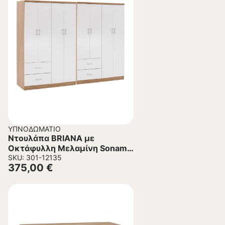
ΥΠΝΟΔΩΜΆΤΙΟ
Ντουλάπα BRIANA με
Οκτάφυλλη Μελαμίνη Sonama
– Λευκό 241×42,5Χ180,5Υεκ.
SKU: 301-12135
375,00
€