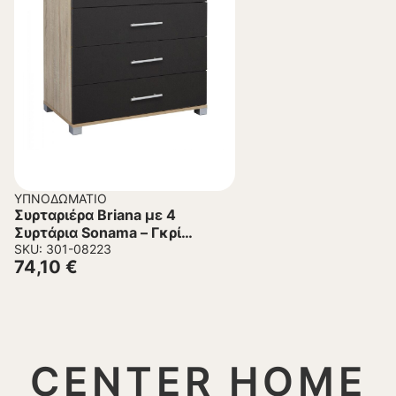
ΥΠΝΟΔΩΜΆΤΙΟ
Συρταριέρα Briana με 4
Συρτάρια Sonama – Γκρί
75x40x83Υ εκ.
SKU: 301-08223
74,10
€
CENTER HOME