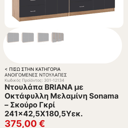
< ΠΊΣΩ ΣΤΗΝ ΚΑΤΗΓΟΡΊΑ
ΑΝΟΙΓΌΜΕΝΕΣ ΝΤΟΥΛΆΠΕΣ
Κωδικός Προϊόντος: 301-12134
Ντουλάπα BRIANA με
Οκτάφυλλη Μελαμίνη Sonama
– Σκούρο Γκρί
241×42,5Χ180,5Υεκ.
375,00
€