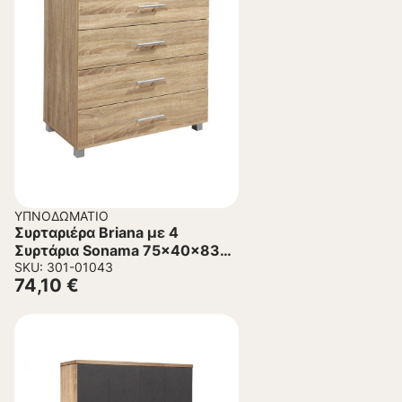
ΥΠΝΟΔΩΜΆΤΙΟ
Συρταριέρα Briana με 4
Συρτάρια Sonama 75x40x83Υ
εκ.
SKU: 301-01043
74,10
€