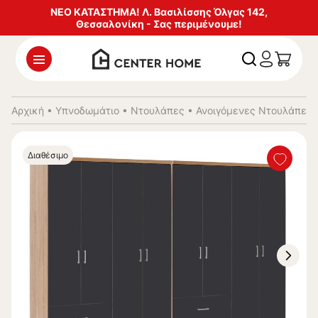
ΝΕΟ ΚΑΤΑΣΤΗΜΑ! Λ. Βασιλίσσης Όλγας 142,
Θεσσαλονίκη - Σας περιμένουμε!
Αρχική
•
Υπνοδωμάτιο
•
Ντουλάπες
•
Ανοιγόμενες Ντουλάπες
Διαθέσιμο