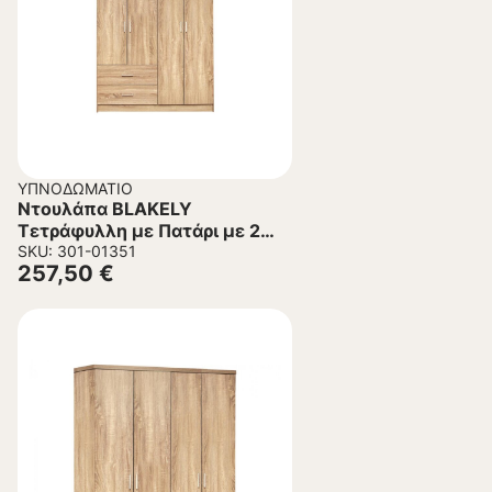
ΥΠΝΟΔΩΜΆΤΙΟ
Ντουλάπα BLAKELY
Τετράφυλλη με Πατάρι με 2
Συρτάρια Sonama
SKU: 301-01351
257,50
€
120x42x241Υεκ.