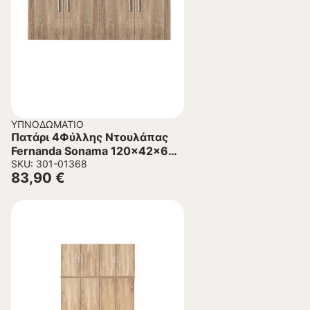
ΥΠΝΟΔΩΜΆΤΙΟ
Πατάρι 4Φύλλης Ντουλάπας
Fernanda Sonama 120x42x60
εκ.
SKU: 301-01368
83,90
€