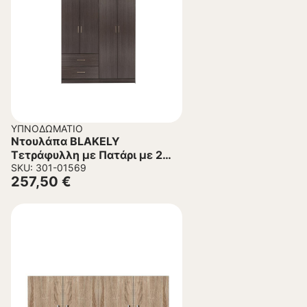
ΥΠΝΟΔΩΜΆΤΙΟ
Ντουλάπα BLAKELY
Τετράφυλλη με Πατάρι με 2
Συρτάρια Zebrano
SKU: 301-01569
257,50
€
120×42,5×241Υ εκ.