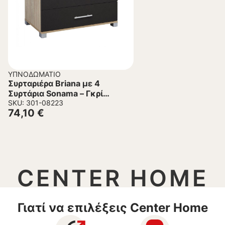
ΥΠΝΟΔΩΜΆΤΙΟ
Συρταριέρα Briana με 4
Συρτάρια Sonama – Γκρί
75x40x83Υ εκ.
SKU: 301-08223
74,10
€
CENTER HOME
Γιατί να επιλέξεις Center Home