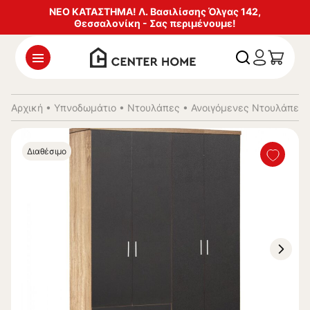
ΝΕΟ ΚΑΤΑΣΤΗΜΑ! Λ. Βασιλίσσης Όλγας 142,
Θεσσαλονίκη - Σας περιμένουμε!
Αρχική
•
Υπνοδωμάτιο
•
Ντουλάπες
•
Ανοιγόμενες Ντουλάπες
Διαθέσιμο