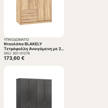
ΥΠΝΟΔΩΜΆΤΙΟ
Ντουλάπα BLAKELY
Τετράφυλλη Ανοιγόμενη με 2
Συρτάρια Sonama
SKU: 301-01276
173,60
€
120×42,5×180,5Υ εκ.