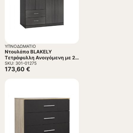
ΥΠΝΟΔΩΜΆΤΙΟ
Ντουλάπα BLAKELY
Τετράφυλλη Ανοιγόμενη με 2
Συρτάρια Zebrano
SKU: 301-01275
173,60
€
120×42,5×180,5Υ εκ.