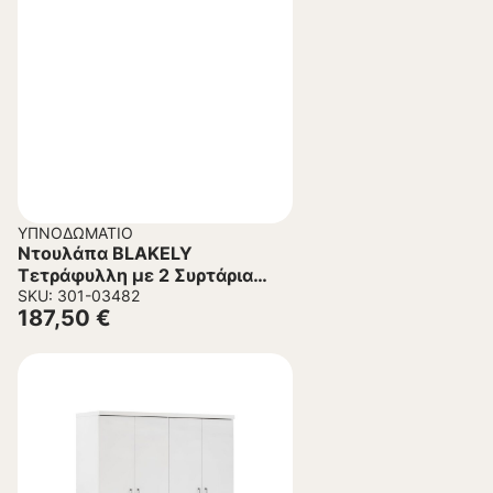
ΥΠΝΟΔΩΜΆΤΙΟ
Ντουλάπα BLAKELY
Τετράφυλλη με 2 Συρτάρια
Sonama – Λευκή
SKU: 301-03482
187,50
€
120×42,5×180,5εκ.