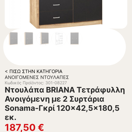
< ΠΊΣΩ ΣΤΗΝ ΚΑΤΗΓΟΡΊΑ
ΑΝΟΙΓΌΜΕΝΕΣ ΝΤΟΥΛΆΠΕΣ
Κωδικός Προϊόντος: 301-08227
Ντουλάπα BRIANA Τετράφυλλη
Ανοιγόμενη με 2 Συρτάρια
Sonama-Γκρί 120×42,5×180,5
εκ.
187,50
€