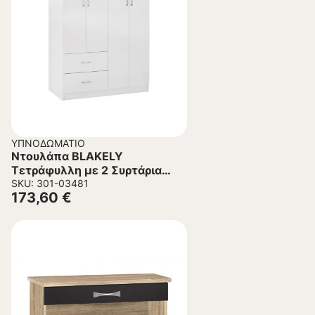
ΥΠΝΟΔΩΜΆΤΙΟ
Ντουλάπα BLAKELY
Τετράφυλλη με 2 Συρτάρια
Λευκή 120×42,5×180,5 εκ.
SKU: 301-03481
173,60
€