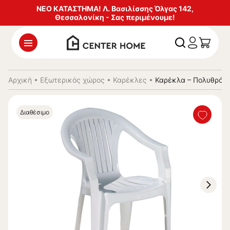
ΝΕΟ ΚΑΤΑΣΤΗΜΑ! Λ. Βασιλίσσης Όλγας 142,
Θεσσαλονίκη - Σας περιμένουμε!
Αρχική
•
Εξωτερικός χώρος
•
Καρέκλες
•
Καρέκλα – Πολυθρόνα
Διαθέσιμο