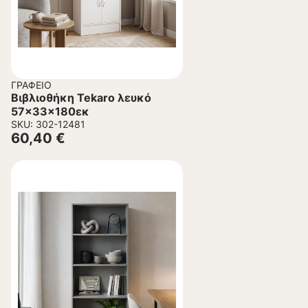
ΓΡΑΦΕΊΟ
Βιβλιοθήκη Tekaro λευκό
57x33x180εκ
SKU: 302-12481
60,40
€