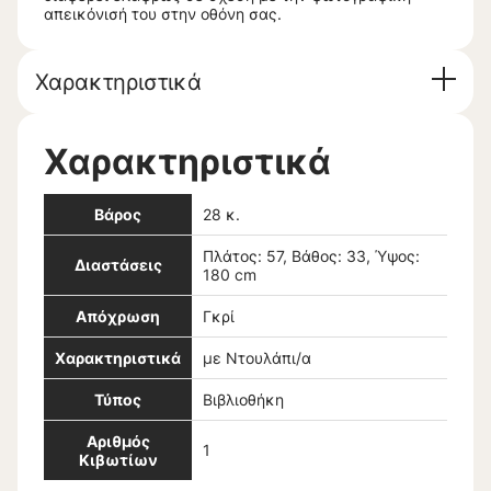
απεικόνισή του στην οθόνη σας.
Χαρακτηριστικά
Χαρακτηριστικά
Βάρος
28 κ.
Πλάτος: 57, Βάθος: 33, Ύψος:
Διαστάσεις
180 cm
Απόχρωση
Γκρί
Χαρακτηριστικά
με Ντουλάπι/α
Τύπος
Βιβλιοθήκη
Αριθμός
1
Κιβωτίων