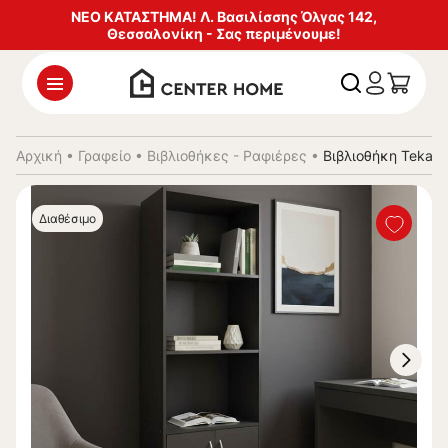
ΝΕΟ ΚΑΤΑΣΤΗΜΑ! Λ. Βασιλίσσης Όλγας 142,
Θεσσαλονίκη - Σας περιμένουμε!
Αρχική
•
Γραφείο
•
Βιβλιοθήκες - Ραφιέρες
•
Βιβλιοθήκη Tekar
Διαθέσιμο