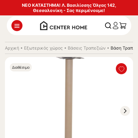
ΝΕΟ ΚΑΤΑΣΤΗΜΑ! Λ. Βασιλίσσης Όλγας 142,
Θεσσαλονίκη - Σας περιμένουμε!
Αρχική
•
Εξωτερικός χώρος
•
Βάσεις Τραπεζιών
•
Βάση Τραπεζ
Διαθέσιμο