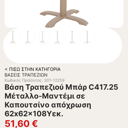
< ΠΊΣΩ ΣΤΗΝ ΚΑΤΗΓΟΡΊΑ
ΒΆΣΕΙΣ ΤΡΑΠΕΖΙΏΝ
Κωδικός Προϊόντος: 301-12259
Βάση Τραπεζιού Μπάρ C417.25
Μέταλλο-Μαντέμι σε
Καπουτσίνο απόχρωση
62x62x108Υεκ.
51,60
€