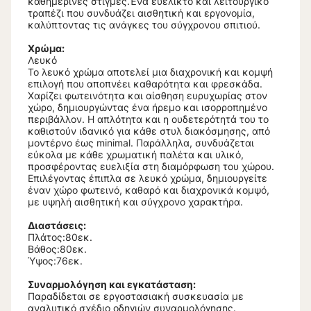
καθημερινές στιγμές.Ένα ευέλικτο και λειτουργικό
τραπέζι που συνδυάζει αισθητική και εργονομία,
καλύπτοντας τις ανάγκες του σύγχρονου σπιτιού.
Χρώμα:
Λευκό
Το λευκό χρώμα αποτελεί μια διαχρονική και κομψή
επιλογή που αποπνέει καθαρότητα και φρεσκάδα.
Χαρίζει φωτεινότητα και αίσθηση ευρυχωρίας στον
χώρο, δημιουργώντας ένα ήρεμο και ισορροπημένο
περιβάλλον. Η απλότητα και η ουδετερότητά του το
καθιστούν ιδανικό για κάθε στυλ διακόσμησης, από
μοντέρνο έως minimal. Παράλληλα, συνδυάζεται
εύκολα με κάθε χρωματική παλέτα και υλικό,
προσφέροντας ευελιξία στη διαμόρφωση του χώρου.
Επιλέγοντας έπιπλα σε λευκό χρώμα, δημιουργείτε
έναν χώρο φωτεινό, καθαρό και διαχρονικά κομψό,
με υψηλή αισθητική και σύγχρονο χαρακτήρα.
Διαστάσεις:
Πλάτος:80εκ.
Βάθος:80εκ.
Ύψος:76εκ.
Συναρμολόγηση και εγκατάσταση:
Παραδίδεται σε εργοστασιακή συσκευασία με
αναλυτικό σχέδιο οδηγιών συναρμολόγησης.