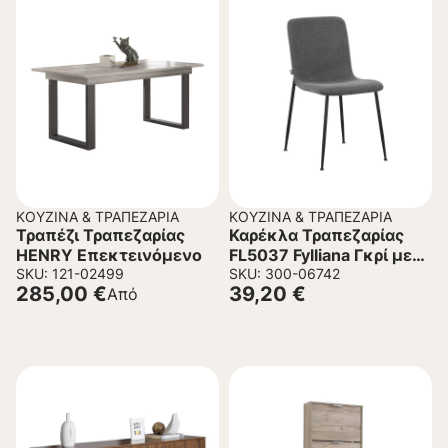
ΚΟΥΖΊΝΑ & ΤΡΑΠΕΖΑΡΊΑ
ΚΟΥΖΊΝΑ & ΤΡΑΠΕΖΑΡΊΑ
Τραπέζι Τραπεζαρίας
Καρέκλα Τραπεζαρίας
HENRY Επεκτεινόμενο
FL5037 Fylliana Γκρί με
SKU: 121-02499
Μεταλλικά πόδια
SKU: 300-06742
285,00
€
39,20
€
Από
56x43x83 εκ.