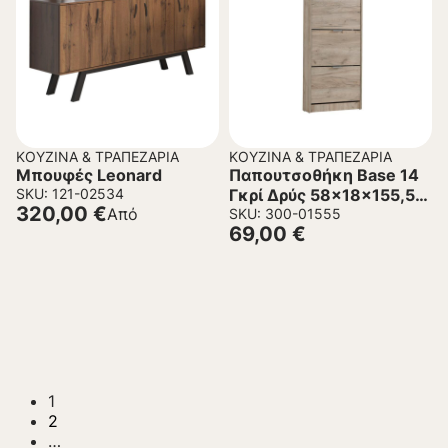
ΚΟΥΖΊΝΑ & ΤΡΑΠΕΖΑΡΊΑ
ΚΟΥΖΊΝΑ & ΤΡΑΠΕΖΑΡΊΑ
Μπουφές Leonard
Παπουτσοθήκη Base 14
SKU: 121-02534
Γκρί Δρύς 58x18x155,5
320,00
€
Από
εκ.
SKU: 300-01555
69,00
€
1
2
…