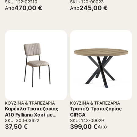
SKU: 122-02210
SKU: 120-00023
470,00
€
245,00
€
Από
Από
ΚΟΥΖΊΝΑ & ΤΡΑΠΕΖΑΡΊΑ
ΚΟΥΖΊΝΑ & ΤΡΑΠΕΖΑΡΊΑ
Καρέκλα Τραπεζαρίας
Τραπέζι Τραπεζαρίας
Α10 Fylliana Χακί με
CIRCA
Μεταλλικό σκελετό
SKU: 300-03622
SKU: 143-00029
37,50
€
399,00
€
Από
53x43x84εκ.