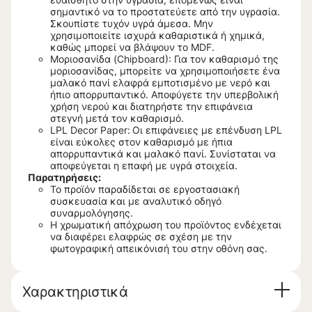
σημαντικό να το προστατεύετε από την υγρασία.
Σκουπίστε τυχόν υγρά άμεσα. Μην
χρησιμοποιείτε ισχυρά καθαριστικά ή χημικά,
καθώς μπορεί να βλάψουν το MDF.
Μοριοσανίδα (Chipboard): Για τον καθαρισμό της
μοριοσανίδας, μπορείτε να χρησιμοποιήσετε ένα
μαλακό πανί ελαφρά εμποτισμένο με νερό και
ήπιο απορρυπαντικό. Αποφύγετε την υπερβολική
χρήση νερού και διατηρήστε την επιφάνεια
στεγνή μετά τον καθαρισμό.
LPL Decor Paper:
Οι επιφάνειες με επένδυση LPL
είναι εύκολες στον καθαρισμό με ήπια
απορρυπαντικά και μαλακό πανί. Συνίσταται να
αποφεύγεται η επαφή με υγρά στοιχεία.
Παρατηρήσεις:
Το προϊόν παραδίδεται σε εργοστασιακή
συσκευασία και με αναλυτικό οδηγό
συναρμολόγησης.
Η χρωματική απόχρωση του προϊόντος ενδέχεται
να διαφέρει ελαφρώς σε σχέση με την
φωτογραφική απεικόνισή του στην οθόνη σας.
Χαρακτηριστικά