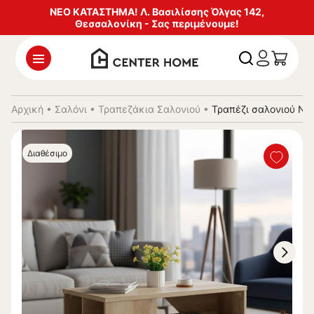
ΝΕΟ ΚΑΤΑΣΤΗΜΑ! Λ. Βασιλίσσης Όλγας 142,
Θεσσαλονίκη - Σας περιμένουμε!
Αρχική
•
Σαλόνι
•
Τραπεζάκια Σαλονιού
•
Τραπέζι σαλονιού N
Διαθέσιμο