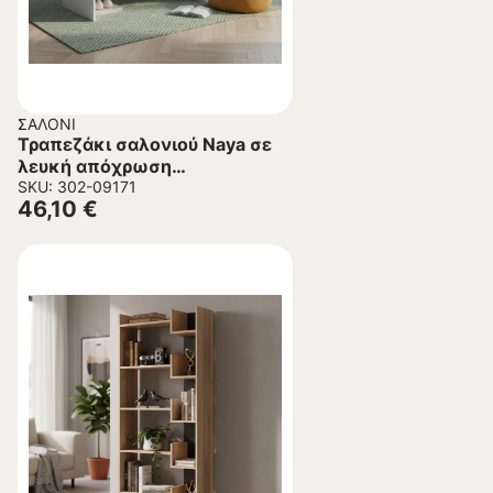
ΣΑΛΌΝΙ
Τραπεζάκι σαλονιού Naya σε
λευκή απόχρωση
93x46x43εκ.
SKU: 302-09171
46,10
€