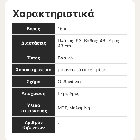
Χαρακτηριστικά
Βάρος
16 κ.
Πλάτος: 93, Βάθος: 46, Ύψος:
Διαστάσεις
43 cm
Τύπος
Βασικό
Χαρακτηριστικά
με ανοικτό αποθ. χώρο
Σχήμα
Ορθογώνιο
Απόχρωση
Γκρί, Δρύς
Υλικό
MDF, Μελαμίνη
κατασκευής
Αριθμός
1
Κιβωτίων