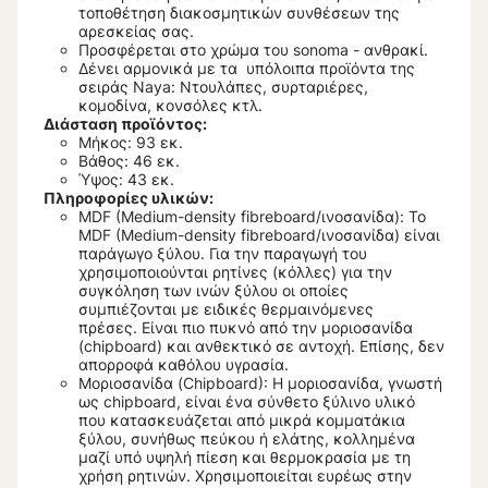
τοποθέτηση διακοσμητικών συνθέσεων της
αρεσκείας σας.
Προσφέρεται στο χρώμα του sonoma - ανθρακί.
Δένει αρμονικά με τα υπόλοιπα προϊόντα της
σειράς Naya: Ντουλάπες, συρταριέρες,
κομοδίνα, κονσόλες κτλ.
Διάστα
ση προϊόντος:
Μήκος: 93 εκ.
Βάθος: 46 εκ.
Ύψος: 43
εκ.
Πληροφορίες υλικών:
MDF (Medium-density fibreboard/ινοσανίδα): Το
MDF (Medium-density fibreboard/ινοσανίδα) είναι
παράγωγο ξύλου. Για την παραγωγή του
χρησιμοποιούνται ρητίνες (κόλλες) για την
συγκόληση των ινών ξύλου οι οποίες
συμπιέζονται με ειδικές θερμαινόμενες
πρέσες. Είναι πιο πυκνό από την μοριοσανίδα
(chipboard) και ανθεκτικό σε αντοχή. Επίσης, δεν
απορροφά καθόλου υγρασία.
Μοριοσανίδα (Chipboard): Η μοριοσανίδα, γνωστή
ως chipboard, είναι ένα σύνθετο ξύλινο υλικό
που κατασκευάζεται από μικρά κομματάκια
ξύλου, συνήθως πεύκου ή ελάτης, κολλημένα
μαζί υπό υψηλή πίεση και θερμοκρασία με τη
χρήση ρητινών. Χρησιμοποιείται ευρέως στην