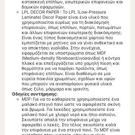
κατασκευή επίπλων, εσωτερικών επιφανειών και
δομικών εφαρμογών.
LPL DECOR PAPER : Το LPL (Low-Pressure
Laminate) Decor Paper είναι ένα υλικό που
χρησιμοποιείται ευρέως για τη διακόσμηση
επιφανειών, όπως επίπλων, πορτών, πατωμάτων
και άλλων επιφανειών εσωτερικής διακόσμησης.
Είναι ένας τύπος διακοσμητικού χαρτιού που
εμποτίζεται με ρητίνες για να γίνει ανθεκτικό και
να αποκτήσει γυαλάδα. Στην συνέχεια,
εφαρμόζεται σε υποστρώματα όπως MDF
(Medium-density fibreboard/ινοσανίδα) ή κόντρα
πλακέ και επεξεργάζεται υπό χαμηλή πίεση και
θερμότητα για να παράγει προϊόντα, όπως
επιφάνειες επίπλων. Είναι διαθέσιμο σε μια
ευρεία ποικιλία χρωμάτων, σχεδίων και υφών
που μπορούν να αναπαράγουν φυσικά υλικά
όπως ξύλο, μάρμαρο και γρανίτη.
Οδηγίες συντήρησης:
MDF:
Για να το καθαρίσετε χρησιμοποιείστε ένα
μαλακό στεγνό πανί ώστε να αφαιρέσετε σκόνη
και βρωμιά. Για λεκέδες χρησιμοποιείστε ένα
μαλακό πανί με χλιαρό νερό και ήπιο σαπούνι.
Σκουπίστε απαλά την επιφάνεια μέχρι να
αφαιρεθεί ο λεκές. Στο τέλος σκουπίστε καλά
την επιφάνεια με ένα στεγνό πανί. Το MDF είναι
ευαίσθητο στην υγρασία, επομένως είναι