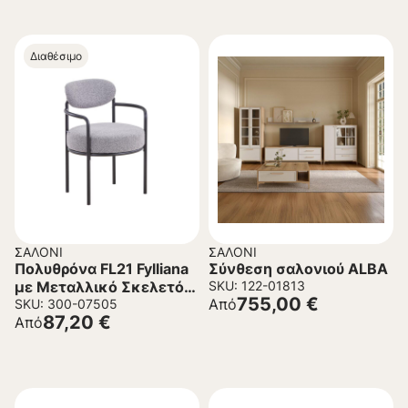
Διαθέσιμο
ΣΑΛΌΝΙ
ΣΑΛΌΝΙ
Πολυθρόνα FL21 Fylliana
Σύνθεση σαλονιού ALBA
με Μεταλλικό Σκελετό
SKU: 122-01813
755,00
€
Από
και Ύφασμα Γκρί
SKU: 300-07505
87,20
€
Από
59x64x87 εκ.