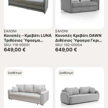
ΣΑΛΌΝΙ
ΣΑΛΌΝΙ
Καναπές – Κρεβάτι LUNA
Καναπές Κρεβάτι DAWN
Τριθέσιος Ύφασμα
Διθέσιος Ύφασμα Γκρι
Μπουκλέ Γκρί ανοικτό
SKU: 118-00001
166x113x91 εκ.
SKU: 192-00004
649,00
€
649,00
€
215x85x105Υεκ.
Διαθέσιμο
Διαθέσιμο