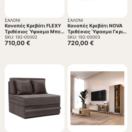
ΣΑΛΌΝΙ
ΣΑΛΌΝΙ
Καναπές Κρεβάτι FLEXY
Καναπές Κρεβάτι NOVA
Τριθέσιος Ύφασμα Μπεζ
Τριθέσιος Ύφασμα Γκρι
233x103x91 εκ.
SKU: 192-00002
226x103x90 εκ.
SKU: 192-00003
710,00
€
720,00
€