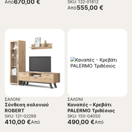
670,00
€
Από
SKU: 122-01812
555,00
€
Από
ΣΑΛΌΝΙ
ΣΑΛΌΝΙ
Σύνθεση σαλονιού
Καναπές – Κρεβάτι
ROBERT
PALERMO Τριθέσιος
SKU: 121-02299
SKU: 150-04050
410,00
€
490,00
€
Από
Από