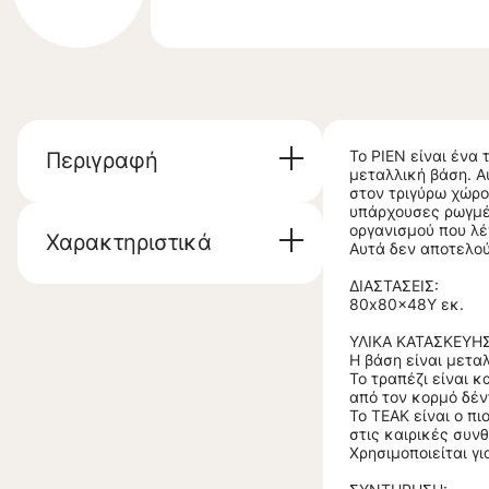
Το PIEN είναι ένα
Περιγραφή
μεταλλική βάση. Α
στον τριγύρω χώρο
υπάρχουσες ρωγμές
οργανισμού που λέ
Χαρακτηριστικά
Αυτά δεν αποτελού
ΔΙΑΣΤΑΣΕΙΣ:
80x80x48Y εκ.
ΥΛΙΚΑ ΚΑΤΑΣΚΕΥΗΣ
Η βάση είναι μετα
Το τραπέζι είναι
από τον κορμό δέντ
Το ΤΕΑΚ είναι ο π
στις καιρικές συνθ
Χρησιμοποιείται 