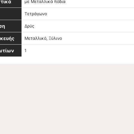
τικά
με Μεταλλικά πόδια
Τετράγωνο
ση
Δρύς
σκευής
Μεταλλικό, Ξύλινο
βωτίων
1