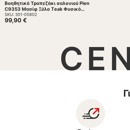
Βοηθητικό Τραπεζάκι σαλονιού Pien
C9353 Μασίφ Ξύλο Τeak Φυσικό
38x38x55Yεκ.
SKU: 301-05802
99,90
€
CE
Γ