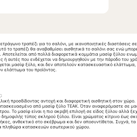
 τετράγωνο τραπέζι για το σαλόνι, με ικανοποιητικές διαστάσεις 
υτό το τραπέζι θα αναβαθμίσει αισθητικά το σαλόνι σας ενώ μπορ
. Αποτελείται από πολλά διαφορετικά κομμάτια μασίφ ξύλου ενωμ
 ή αυτές που ενδέχεται να δημιουργηθούν με την πάροδο του χρ
γεται μασίφ ξύλο, και δεν αποτελούν κατασκευαστικό ελάττωμα, 
ν ελάττωμα του προϊόντος.
:
λλική προσδίδοντας αντοχή και διαφορετική αισθητική στον χώρο.
 κατασκευασμένο από μασίφ ξύλο ΤΕΑΚ. Όταν αναφερόμαστε σε μα
ρου. Το μασίφ είναι η πιο ακριβή επιλογή σε είδος ξύλου αλλά ξεχ
ιο δημοφιλής τύπος σκληρού ξύλου. Είναι χρώματος κίτρινο έως σ
ήκες, ανθεκτικό στο σκέβρωμα και δεν αποσυντίθεται. Συχνά, τα ν
για πληθώρα κατασκευών εσωτερικού χώρου.