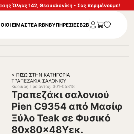
σης Όλγας 142, Θεσσαλονίκη - Σας περιμένουμε!
ΟΙΟΙ ΕΙΜΑΣΤΕ
AIRBNB
ΥΠΗΡΕΣΊΕΣ
B2B
< ΠΊΣΩ ΣΤΗΝ ΚΑΤΗΓΟΡΊΑ
ΤΡΑΠΕΖΆΚΙΑ ΣΑΛΟΝΙΟΎ
Κωδικός Προϊόντος: 301-05818
Τραπεζάκι σαλονιού
Pien C9354 από Μασίφ
Ξύλο Teak σε Φυσικό
80x80x48Yεκ.