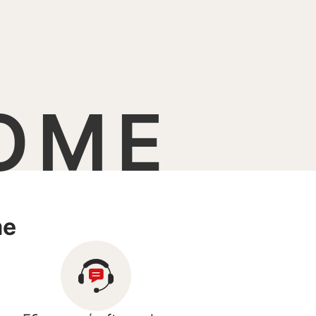
OME
me