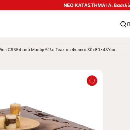
ΝΕΟ ΚΑΤΑΣΤΗΜΑ! Λ. Βασιλίσ
Π
Pien C9354 από Μασίφ Ξύλο Teak σε Φυσικό 80x80x48Yεκ.