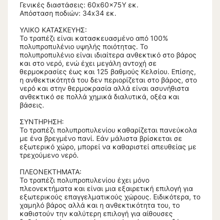
Γενικές διαστάσεις: 60x60x75Υ εκ.
Απόσταση ποδιών: 34x34 εκ.
ΥΛΙΚΟ ΚΑΤΑΣΚΕΥΗΣ:
Το τραπέζι είναι κατασκευασμένο από 100%
πολυπροπυλένιο υψηλής ποιότητας. Το
πολυπροπυλένιο είναι ιδιαίτερα ανθεκτικό στο βάρος
και στο νερό, ενώ έχει μεγάλη αντοχή σε
θερμοκρασίες έως και 125 βαθμούς Κελσίου. Επίσης,
η ανθεκτικότητά του δεν περιορίζεται στο βάρος, στο
νερό και στην θερμοκρασία αλλά είναι ασυνήθιστα
ανθεκτικό σε πολλά χημικά διαλυτικά, οξέα και
βάσεις.
ΣΥΝΤΗΡΗΣΗ:
Το τραπέζι πολυπροπυλενίου καθαρίζεται πανεύκολα
με ένα βρεγμένο πανί. Εάν μάλιστα βρίσκεται σε
εξωτερικό χώρο, μπορεί να καθαριστεί απευθείας με
τρεχούμενο νερό.
ΠΛΕΟΝΕΚΤΗΜΑΤΑ:
Το τραπέζι πολυπροπυλενίου έχει μόνο
πλεονεκτήματα και είναι μια εξαιρετική επιλογή για
εξωτερικούς επαγγελματικούς χώρους. Ειδικότερα, το
χαμηλό βάρος αλλά και η ανθεκτικότητα του, το
καθιστούν την καλύτερη επιλογή για αίθουσες