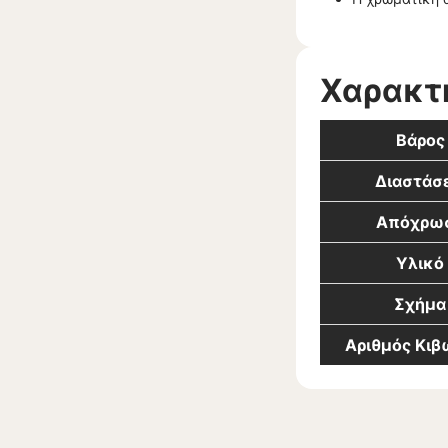
Χαρακτ
Βάρος
Διαστάσε
Απόχρω
Υλικό
Σχήμα
Αριθμός Κι