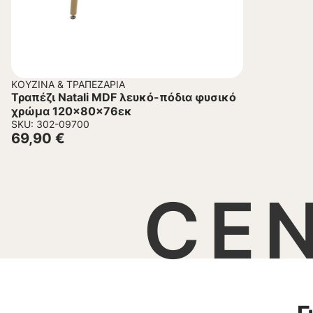
ΚΟΥΖΊΝΑ & ΤΡΑΠΕΖΑΡΊΑ
Τραπέζι Natali MDF λευκό-πόδια φυσικό
χρώμα 120x80x76εκ
SKU: 302-09700
69,90
€
CE