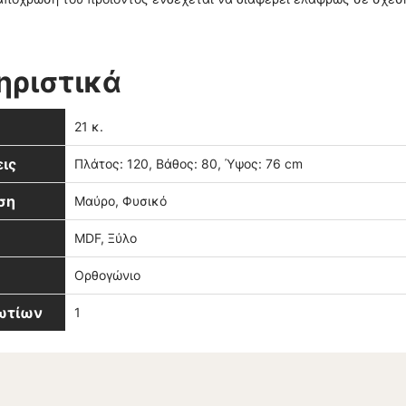
ηριστικά
21 κ.
ις
Πλάτος: 120, Βάθος: 80, Ύψος: 76 cm
ση
Μαύρο, Φυσικό
MDF, Ξύλο
Ορθογώνιο
βωτίων
1