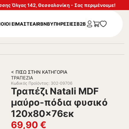
σης Όλγας 142, Θεσσαλονίκη - Σας περιμένουμε!
ΟΙΟΙ ΕΙΜΑΣΤΕ
AIRBNB
ΥΠΗΡΕΣΊΕΣ
B2B
< ΠΊΣΩ ΣΤΗΝ ΚΑΤΗΓΟΡΊΑ
ΤΡΑΠΈΖΙΑ
Κωδικός Προϊόντος: 302-09706
Τραπέζι Natali MDF
μαύρο-πόδια φυσικό
120x80x76εκ
69,90
€