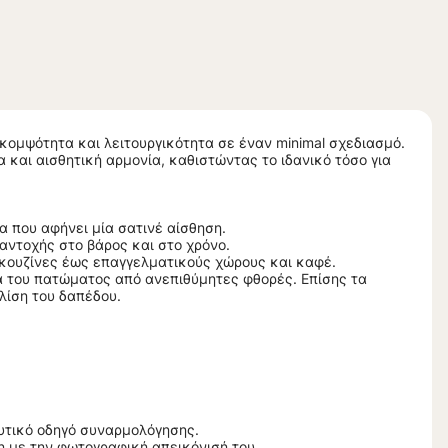
κομψότητα και λειτουργικότητα σε έναν minimal σχεδιασμό.
και αισθητική αρμονία, καθιστώντας το ιδανικό τόσο για
που αφήνει μία σατινέ αίσθηση.
 αντοχής στο βάρος και στο χρόνο.
 κουζίνες έως επαγγελματικούς χώρους και καφέ.
α του πατώματος από ανεπιθύμητες φθορές. Επίσης τα
λίση του δαπέδου.
υτικό οδηγό συναρμολόγησης.
 με την φωτογραφική απεικόνισή του.