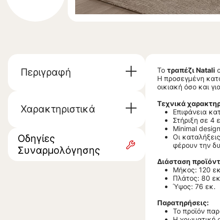
Το
τραπέζι Natali
α
Περιγραφή
Η προσεγμένη κατα
οικιακή όσο και γ
Τεχνικά χαρακτηρ
Χαρακτηριστικά
Επιφάνεια κα
Στήριξη σε 4 
Minimal desig
Οδηγίες
Οι καταλήξει
φέρουν την δυ
Συναρμολόγησης
Διάσταση προϊόντ
Μήκος: 120 ε
Πλάτος: 80 εκ
Ύψος: 76 εκ.
Παρατηρήσεις:
Το προϊόν πα
Η χρωματική 