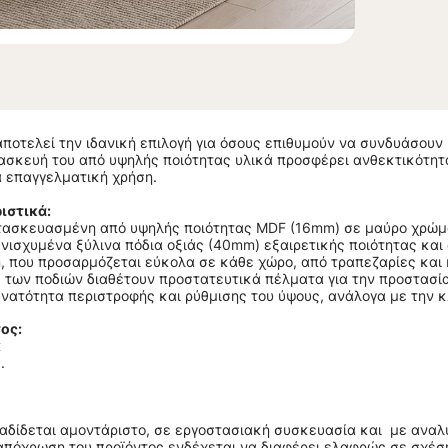
ποτελεί την ιδανική επιλογή για όσους επιθυμούν να συνδυάσουν 
σκευή του από υψηλής ποιότητας υλικά προσφέρει ανθεκτικότητα 
ια επαγγελματική χρήση.
ιστικά:
τασκευασμένη από υψηλής ποιότητας MDF (16mm) σε μαύρο χρώμα 
ενισχυμένα ξύλινα πόδια οξιάς (40mm) εξαιρετικής ποιότητας και
n, που προσαρμόζεται εύκολα σε κάθε χώρο, από τραπεζαρίες και
ς των ποδιών διαθέτουν προστατευτικά πέλματα για την προστασί
νατότητα περιστροφής και ρύθμισης του ύψους, ανάλογα με την κ
ος:
κ
.
ραδίδεται αμοντάριστο, σε εργοστασιακή συσκευασία και με αναλ
απόχρωση του προϊόντος ενδέχεται να διαφέρει ελαφρώς σε σχέση