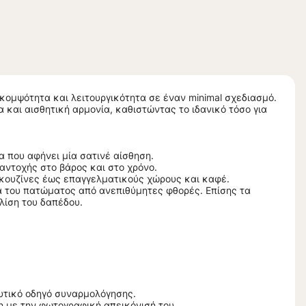
κομψότητα και λειτουργικότητα σε έναν minimal σχεδιασμό.
και αισθητική αρμονία, καθιστώντας το ιδανικό τόσο για
που αφήνει μία σατινέ αίσθηση.
 αντοχής στο βάρος και στο χρόνο.
 κουζίνες έως επαγγελματικούς χώρους και καφέ.
α του πατώματος από ανεπιθύμητες φθορές. Επίσης τα
λίση του δαπέδου.
υτικό οδηγό συναρμολόγησης.
 με την φωτογραφική απεικόνισή του.