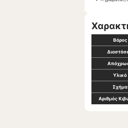
Χαρακτ
Βάρος
Διαστάσε
Απόχρω
Υλικό
Σχήμα
Αριθμός Κι