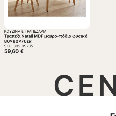
ΚΟΥΖΊΝΑ & ΤΡΑΠΕΖΑΡΊΑ
Τραπέζι Natali MDF μαύρο-πόδια φυσικό
80x80x76εκ
SKU: 302-09705
59,60
€
CE