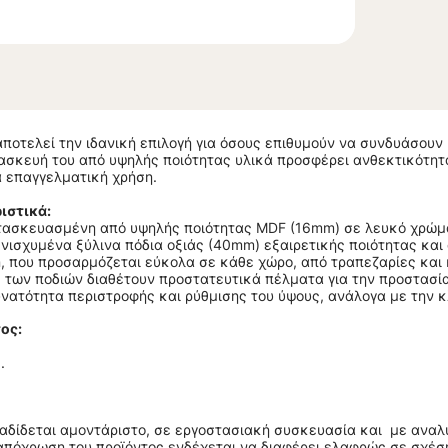
ποτελεί την ιδανική επιλογή για όσους επιθυμούν να συνδυάσουν 
σκευή του από υψηλής ποιότητας υλικά προσφέρει ανθεκτικότητα 
ια επαγγελματική χρήση.
ιστικά:
τασκευασμένη από υψηλής ποιότητας MDF (16mm) σε λευκό χρώμα 
ενισχυμένα ξύλινα πόδια οξιάς (40mm) εξαιρετικής ποιότητας και
n, που προσαρμόζεται εύκολα σε κάθε χώρο, από τραπεζαρίες και
ς των ποδιών διαθέτουν προστατευτικά πέλματα για την προστασί
νατότητα περιστροφής και ρύθμισης του ύψους, ανάλογα με την κ
ος:
.
ραδίδεται αμοντάριστο, σε εργοστασιακή συσκευασία και με αναλ
απόχρωση του προϊόντος ενδέχεται να διαφέρει ελαφρώς σε σχέση