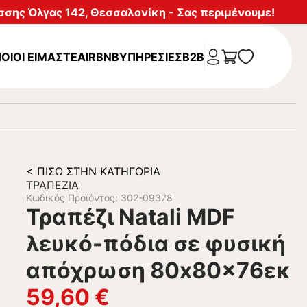
σης Όλγας 142, Θεσσαλονίκη - Σας περιμένουμε!
ΟΙΟΙ ΕΙΜΑΣΤΕ
AIRBNB
ΥΠΗΡΕΣΊΕΣ
B2B
< ΠΊΣΩ ΣΤΗΝ ΚΑΤΗΓΟΡΊΑ
ΤΡΑΠΈΖΙΑ
Κωδικός Προϊόντος: 302-09378
Τραπέζι Natali MDF
λευκό-πόδια σε φυσική
απόχρωση 80x80x76εκ
59,60
€