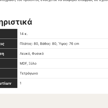
ηριστικά
14 κ.
ις
Πλάτος: 80, Βάθος: 80, Ύψος: 76 cm
ση
Λευκό, Φυσικό
MDF, Ξύλο
Τετράγωνο
βωτίων
1