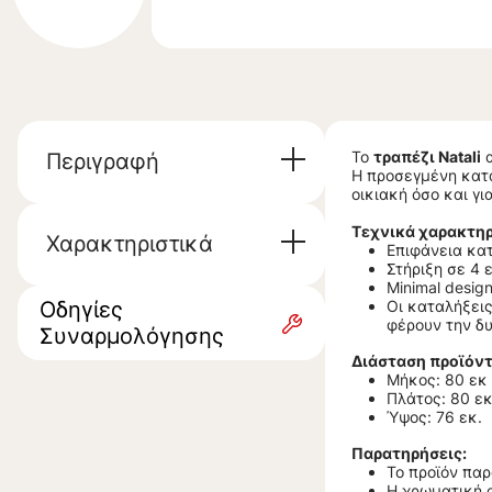
Το
τραπέζι Natali
α
Περιγραφή
Η προσεγμένη κατα
οικιακή όσο και γ
Τεχνικά χαρακτηρ
Χαρακτηριστικά
Επιφάνεια κα
Στήριξη σε 4 
Minimal desig
Οδηγίες
Οι καταλήξει
φέρουν την δυ
Συναρμολόγησης
Διάσταση προϊόντ
Μήκος: 80 εκ
Πλάτος: 80 εκ
Ύψος: 76 εκ.
Παρατηρήσεις:
Το προϊόν πα
Η χρωματική 