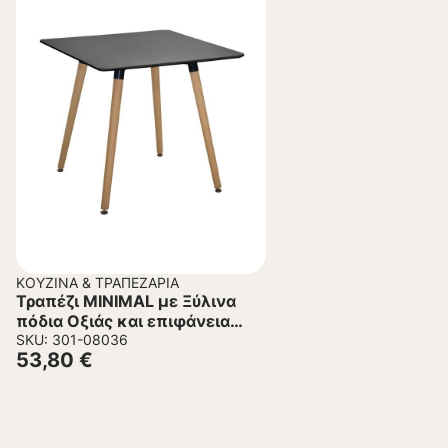
ΚΟΥΖΊΝΑ & ΤΡΑΠΕΖΑΡΊΑ
Τραπέζι MINIMAL με Ξύλινα
πόδια Οξιάς και επιφάνεια
MDF Μαύρη 80x80x74 εκ.
SKU: 301-08036
53,80
€