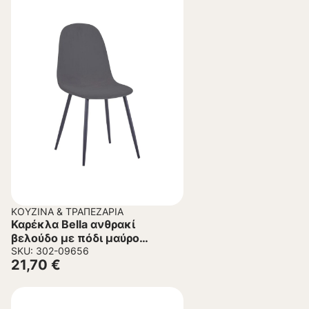
ΚΟΥΖΊΝΑ & ΤΡΑΠΕΖΑΡΊΑ
Καρέκλα Bella ανθρακί
βελούδο με πόδι μαύρο
μέταλλο 43.5x52x89εκ
SKU: 302-09656
21,70
€