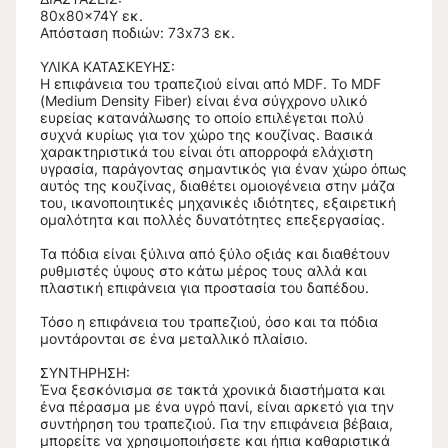
80x80x74Υ εκ.
Απόσταση ποδιών: 73x73 εκ.
ΥΛΙΚΑ ΚΑΤΑΣΚΕΥΗΣ:
Η επιφάνεια του τραπεζιού είναι από MDF. Το MDF
(Medium Density Fiber) είναι ένα σύγχρονο υλικό
ευρείας κατανάλωσης το οποίο επιλέγεται πολύ
συχνά κυρίως για τον χώρο της κουζίνας. Βασικά
χαρακτηριστικά του είναι ότι απορροφά ελάχιστη
υγρασία, παράγοντας σημαντικός για έναν χώρο όπως
αυτός της κουζίνας, διαθέτει ομοιογένεια στην μάζα
του, ικανοποιητικές μηχανικές ιδιότητες, εξαιρετική
ομαλότητα και πολλές δυνατότητες επεξεργασίας.
Τα πόδια είναι ξύλινα από ξύλο οξιάς και διαθέτουν
ρυθμιστές ύψους στο κάτω μέρος τους αλλά και
πλαστική επιφάνεια για προστασία του δαπέδου.
Τόσο η επιφάνεια του τραπεζιού, όσο και τα πόδια
μοντάρονται σε ένα μεταλλικό πλαίσιο.
ΣΥΝΤΗΡΗΣΗ:
Ένα ξεσκόνισμα σε τακτά χρονικά διαστήματα και
ένα πέρασμα με ένα υγρό πανί, είναι αρκετό για την
συντήρηση του τραπεζιού. Για την επιφάνεια βέβαια,
μπορείτε να χρησιμοποιήσετε και ήπια καθαριστικά