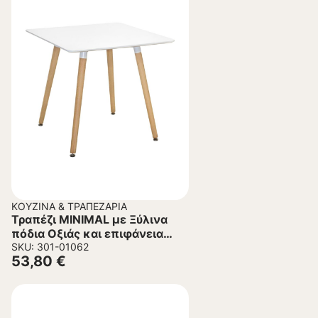
ΚΟΥΖΊΝΑ & ΤΡΑΠΕΖΑΡΊΑ
Τραπέζι MINIMAL με Ξύλινα
πόδια Οξιάς και επιφάνεια
MDF Λευκή 80x80x74 εκ.
SKU: 301-01062
53,80
€