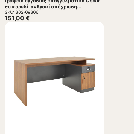
Γραφείο εργασίας επαγγελματικό Oscar
σε καρυδί-ανθρακί απόχρωση
150x80x76εκ
SKU: 302-09306
151,00
€