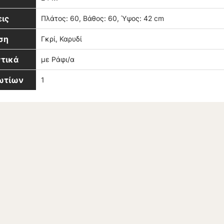
ις
Πλάτος: 60, Βάθος: 60, Ύψος: 42 cm
ση
Γκρί, Καρυδί
τικά
με Ράφι/α
βωτίων
1