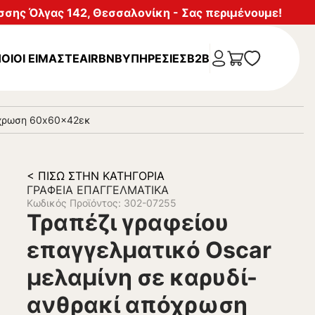
σης Όλγας 142, Θεσσαλονίκη - Σας περιμένουμε!
ΟΙΟΙ ΕΙΜΑΣΤΕ
AIRBNB
ΥΠΗΡΕΣΊΕΣ
B2B
όχρωση 60x60x42εκ
< ΠΊΣΩ ΣΤΗΝ ΚΑΤΗΓΟΡΊΑ
ΓΡΑΦΕΊΑ ΕΠΑΓΓΕΛΜΑΤΙΚΆ
Κωδικός Προϊόντος: 302-07255
Τραπέζι γραφείου
επαγγελματικό Oscar
μελαμίνη σε καρυδί-
ανθρακί απόχρωση