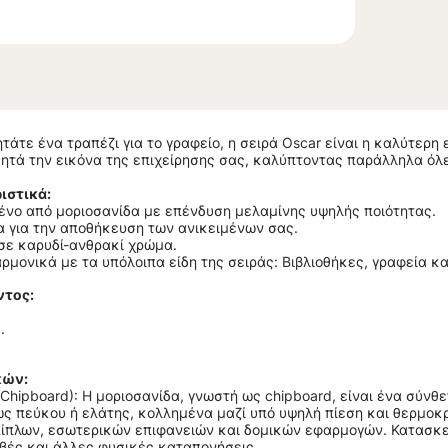
ητάτε ένα τραπέζι για το γραφείο, η σειρά Oscar είναι η καλύτερ
ητά την εικόνα της επιχείρησης σας, καλύπτοντας παράλληλα όλε
ιστικά:
νο από μοριοσανίδα με επένδυση μελαμίνης υψηλής ποιότητας.
α για την αποθήκευση των ανικειμένων σας.
σε καρυδί-ανθρακί χρώμα.
ρμονικά με τα υπόλοιπα είδη της σειράς: Βιβλιοθήκες, γραφεία κα
ντος:
.
κών:
Chipboard): Η μοριοσανίδα, γνωστή ως chipboard, είναι ένα σύν
ς πεύκου ή ελάτης, κολλημένα μαζί υπό υψηλή πίεση και θερμοκρ
ίπλων, εσωτερικών επιφανειών και δομικών εφαρμογών. Κατασκευ
βές και άλλες φυσικές καταπονήσεις.