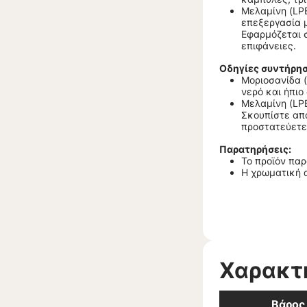
Μελαμίνη (LPB
επεξεργασία μ
Εφαρμόζεται σ
επιφάνειες.
Οδηγίες συντήρησ
Μοριοσανίδα (
νερό και ήπιο
Μελαμίνη (LPB
Σκουπίστε απα
προστατεύετε
Παρατηρήσεις:
Το προϊόν πα
Η χρωματική 
Χαρακτ
Βάρος