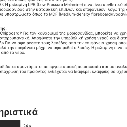
): Η μελαμίνη LPB (Low Pressure Melamine) είναι ένα συνθετικό 
οριοσανίδας στην κατασκευή επίπλων και επιφανειών, λόγω της 
ε υποστρώματα όπως το MDF (Medium-density fibreboard/ινοσανί
ης:
Chipboard): Για τον καθαρισμό της μοριοσανίδας, μπορείτε να χ
 απορρυπαντικό. Αποφύγετε την υπερβολική χρήση νερού και διατ
): Για να αφαιρέσετε τους λεκέδες από την επιφάνεια χρησιμοποι
λά την επιφάνεια μέχρι να αφαιρεθεί ο λεκές. Η μελαμίνη είναι 
 από το νερό.
ραδίδεται αμοντάριστο, σε εργοστασιακή συσκευασία και με αναλ
απόχρωση του προϊόντος ενδέχεται να διαφέρει ελαφρώς σε σχέση
ηριστικά
24 κ.