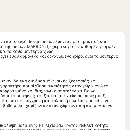
νο και κομψό design, προσφέροντας μια πρακτική και
κή της σειράς MARRON, ξεχωρίζει για τις καθαρές γραμμές
νικά σε κάθε μοντέρνο χώρο.
υργεί έναν αρμονικό και οργανωμένο χώρο, ενώ το μοντέρνο
ί έναν ιδανικό συνδυασμό φυσικής ζεστασιάς και
 χαρακτήρα και αίσθηση οικειότητας στον χώρο, ενώ το
ισορροπημένο και διαχρονικό αποτέλεσμα. Για να
φάσματα σε γήινες και ζεστές αποχρώσεις όπως μπεζ,
είτε μια πιο σύγχρονη και τολμηρή πινελιά, μπορείτε να
ή βαθύ μπλε, χαρίζοντας στον χώρο ένταση και μοντέρνο
πικάλυψη μελαμίνης E1, εξασφαλίζοντας ανθεκτικότητα,