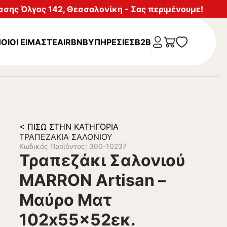
σης Όλγας 142, Θεσσαλονίκη - Σας περιμένουμε!
ΟΙΟΙ ΕΙΜΑΣΤΕ
AIRBNB
ΥΠΗΡΕΣΊΕΣ
B2B
< ΠΊΣΩ ΣΤΗΝ ΚΑΤΗΓΟΡΊΑ
ΤΡΑΠΕΖΆΚΙΑ ΣΑΛΟΝΙΟΎ
Κωδικός Προϊόντος: 300-10237
Τραπεζάκι Σαλονιού
MARRON Artisan –
Μαύρο Ματ
102x55x52εκ.