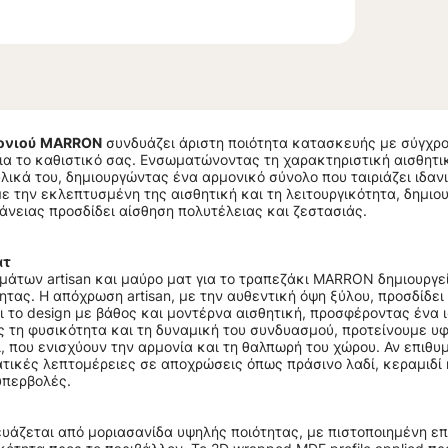
ονιού
MARRON
συνδυάζει άριστη ποιότητα κατασκευής με σύγχρο
ια το καθιστικό σας. Ενσωματώνοντας τη χαρακτηριστική αισθητι
υλικά του, δημιουργώντας ένα αρμονικό σύνολο που ταιριάζει ιδα
 την εκλεπτυσμένη της αισθητική και τη λειτουργικότητα, δημιο
φάνειας προσδίδει αίσθηση πολυτέλειας και ζεστασιάς.
ατ
μάτων artisan και μαύρο ματ για το τραπεζάκι MARRON δημιουργε
τας. Η απόχρωση artisan, με την αυθεντική όψη ξύλου, προσδίδει
ι το design με βάθος και μοντέρνα αισθητική, προσφέροντας ένα 
 τη φυσικότητα και τη δυναμική του συνδυασμού, προτείνουμε υ
, που ενισχύουν την αρμονία και τη θαλπωρή του χώρου. Αν επιθυμ
ικές λεπτομέρειες σε αποχρώσεις όπως πράσινο λαδί, κεραμιδί 
υπερβολές.
υάζεται από μοριασανίδα υψηλής ποιότητας, με πιστοποιημένη ε