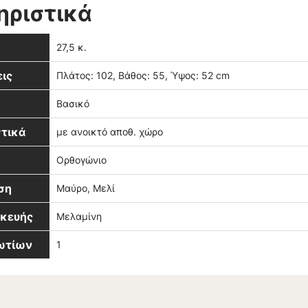
ηριστικά
27,5 κ.
ις
Πλάτος: 102, Βάθος: 55, Ύψος: 52 cm
Βασικό
τικά
με ανοικτό αποθ. χώρο
Ορθογώνιο
ση
Μαύρο, Μελί
σκευής
Μελαμίνη
βωτίων
1