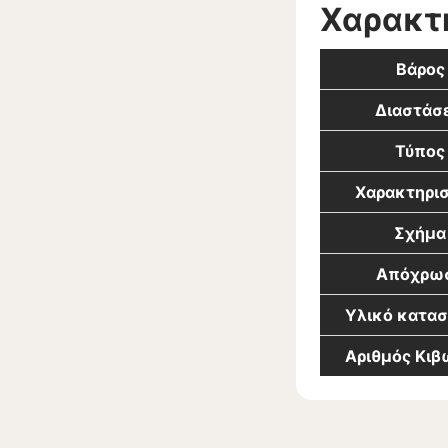
Χαρακτ
Βάρος
Διαστάσε
Τύπος
Χαρακτηρισ
Σχήμα
Απόχρω
Υλικό κατα
Αριθμός Κι