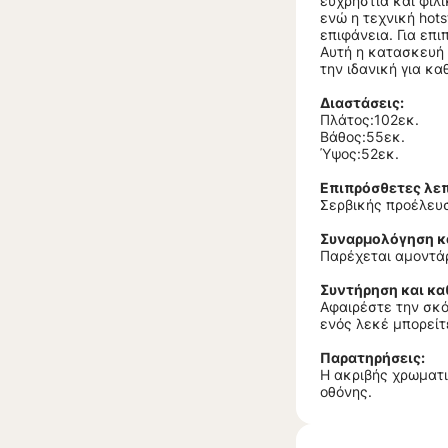
ευχρηστία και φιλ
ενώ η τεχνική hot
επιφάνεια. Για επ
Αυτή η κατασκευή 
την ιδανική για κ
Διαστάσεις:
Πλάτος:102εκ.
Βάθος:55εκ.
Ύψος:52εκ.
Επιπρόσθετες λεπ
Σερβικής προέλευ
Συναρμολόγηση κ
Παρέχεται αμοντάρ
Συντήρηση και κα
Αφαιρέστε την σκό
ενός λεκέ μπορείτ
Παρατηρήσεις:
Η ακριβής χρωματι
οθόνης.