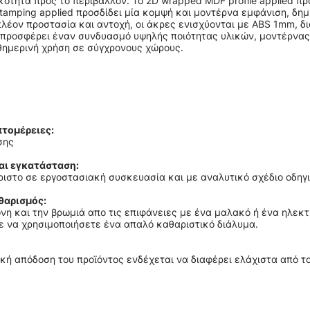
ικότητα προς το περιβάλλον. Το 2D wrapped MDF profile applied π
stamping applied προσδίδει μία κομψή και μοντέρνα εμφάνιση, δη
ιπλέον προστασία και αντοχή, οι άκρες ενισχύονται με ABS 1mm, 
προσφέρει έναν συνδυασμό υψηλής ποιότητας υλικών, μοντέρνας
αθημερινή χρήση σε σύγχρονους χώρους.
τομέρειες:
σης
αι εγκατάσταση:
ιστο σε εργοστασιακή συσκευασία και με αναλυτικό σχέδιο οδηγ
θαρισμός:
νη και την βρωμιά απο τις επιφάνειες με ένα μαλακό ή ένα ηλεκ
ε να χρησιμοποιήσετε ένα απαλό καθαριστικό διάλυμα.
κή απόδοση του προϊόντος ενδέχεται να διαφέρει ελάχιστα από 