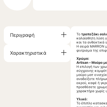
Το
τραπεζάκι σαλ
Περιγραφή
καλαίσθητη λύση γ
και τα ανθεκτικά 
Η σειρά MARRON με
φινίρισμα της επι
Χαρακτηριστικά
Χρώμα:
Artisan – Μαύρο μ
Η επιλογή των χρω
σύγχρονης κομψότη
μαύρο ματ ενισχύε
αναδείξετε πλήρως
εκρού, καφέ ή γκρι
προσθέσετε χρωματ
χαρακτήρα χωρίς 
Υλικό:
Το έπιπλο κατασκε