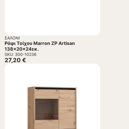
ΣΑΛΌΝΙ
Ράφι Τοίχου Marron ZP Artisan
138x20x24εκ.
SKU: 300-10236
27,20
€