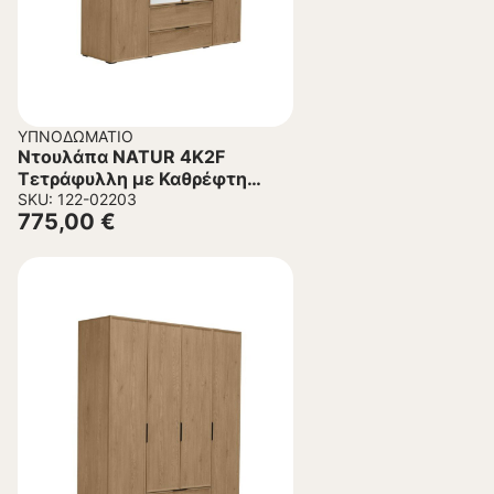
ΥΠΝΟΔΩΜΆΤΙΟ
Ντουλάπα NATUR 4K2F
Τετράφυλλη με Καθρέφτη
Δρύς Cremona 180.5x53x220
SKU: 122-02203
775,00
€
εκ.