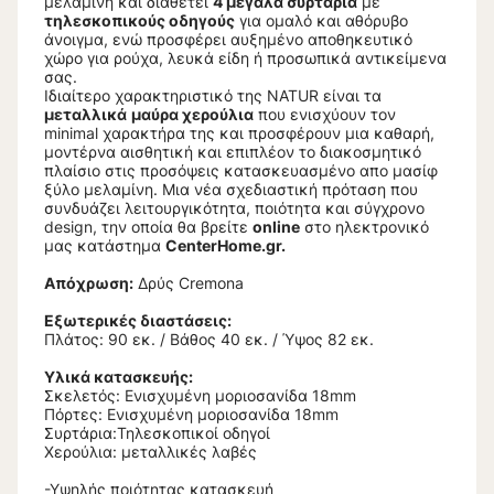
μελαμίνη και διαθέτει
4 μεγάλα συρτάρια
με
τηλεσκοπικούς οδηγούς
για ομαλό και αθόρυβο
άνοιγμα, ενώ προσφέρει αυξημένο αποθηκευτικό
χώρο για ρούχα, λευκά είδη ή προσωπικά αντικείμενα
σας.
Ιδιαίτερο χαρακτηριστικό της NATUR είναι τα
μεταλλικά
μαύρα χερούλια
που ενισχύουν τον
minimal χαρακτήρα της και προσφέρουν μια καθαρή,
μοντέρνα αισθητική και επιπλέον το διακοσμητικό
πλαίσιο στις προσόψεις κατασκευασμένο απο μασίφ
ξύλο μελαμίνη. Μια νέα σχεδιαστική πρόταση που
συνδυάζει λειτουργικότητα, ποιότητα και σύγχρονο
design, την οποία θα βρείτε
online
στο ηλεκτρονικό
μας κατάστημα
CenterHome.gr.
Απόχρωση:
Δρύς Cremona
Εξωτερικές διαστάσεις:
Πλάτος: 90 εκ. / Βάθος 40 εκ. / Ύψος 82 εκ.
Υλικά κατασκευής:
Σκελετός: Ενισχυμένη μοριοσανίδα 18mm
Πόρτες: Ενισχυμένη μοριοσανίδα 18mm
Συρτάρια:Τηλεσκοπικοί οδηγοί
Χερούλια: μεταλλικές λαβές
-Υψηλής ποιότητας κατασκευή