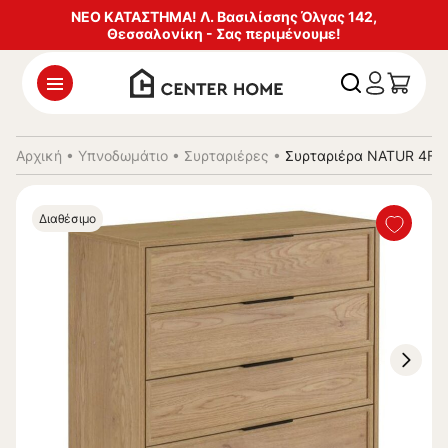
ΝΕΟ ΚΑΤΑΣΤΗΜΑ! Λ. Βασιλίσσης Όλγας 142,
Θεσσαλονίκη - Σας περιμένουμε!
Αρχική
•
Υπνοδωμάτιο
•
Συρταριέρες
•
Συρταριέρα NATUR 4F 
Διαθέσιμο