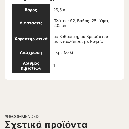
Βάρος
26,5 κ.
Πλάτος: 92, Βάθος: 28, Ύψος:
Διαστάσεις
202 cm
με Καθρέπτη, με Κρεμάστρα,
Χαρακτηριστικά
με Ντουλάπι/α, με Ράφι/α
Απόχρωση
Γκρί, Μελί
Αριθμός
1
Κιβωτίων
#RECOMMENDED
Σχετικά προϊόντα