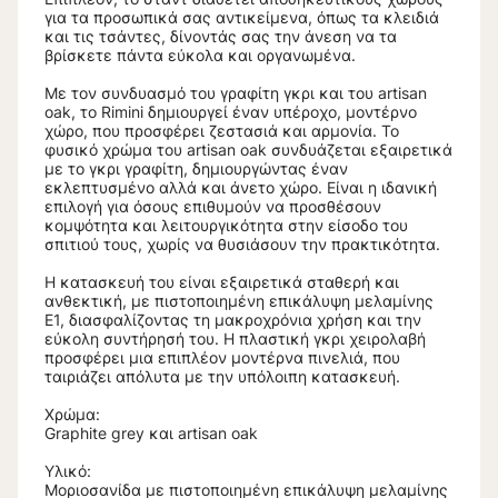
για τα προσωπικά σας αντικείμενα, όπως τα κλειδιά
και τις τσάντες, δίνοντάς σας την άνεση να τα
βρίσκετε πάντα εύκολα και οργανωμένα.
Με τον συνδυασμό του γραφίτη γκρι και του artisan
oak, το Rimini δημιουργεί έναν υπέροχο, μοντέρνο
χώρο, που προσφέρει ζεστασιά και αρμονία. Το
φυσικό χρώμα του artisan oak συνδυάζεται εξαιρετικά
με το γκρι γραφίτη, δημιουργώντας έναν
εκλεπτυσμένο αλλά και άνετο χώρο. Είναι η ιδανική
επιλογή για όσους επιθυμούν να προσθέσουν
κομψότητα και λειτουργικότητα στην είσοδο του
σπιτιού τους, χωρίς να θυσιάσουν την πρακτικότητα.
Η κατασκευή του είναι εξαιρετικά σταθερή και
ανθεκτική, με πιστοποιημένη επικάλυψη μελαμίνης
Ε1, διασφαλίζοντας τη μακροχρόνια χρήση και την
εύκολη συντήρησή του. Η πλαστική γκρι χειρολαβή
προσφέρει μια επιπλέον μοντέρνα πινελιά, που
ταιριάζει απόλυτα με την υπόλοιπη κατασκευή.
Χρώμα:
Graphite grey και artisan oak
Υλικό:
Μοριοσανίδα με πιστοποιημένη επικάλυψη μελαμίνης