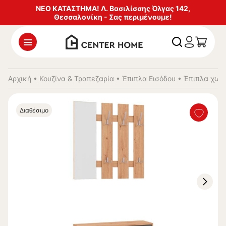
ΝΕΟ ΚΑΤΑΣΤΗΜΑ! Λ. Βασιλίσσης Όλγας 142,
Θεσσαλονίκη - Σας περιμένουμε!
Αρχική
•
Κουζίνα & Τραπεζαρία
•
Έπιπλα Εισόδου
•
Έπιπλα χωλ 
Διαθέσιμο