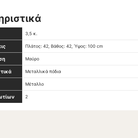
ηριστικά
3,5 κ.
ις
Πλάτος: 42, Βάθος: 42, Ύψος: 100 cm
ση
Μαύρο
τικά
Μεταλλικά πόδια
Μέταλλο
βωτίων
2