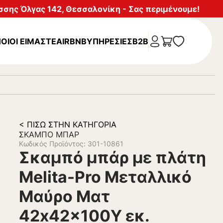
σης Όλγας 142, Θεσσαλονίκη - Σας περιμένουμε!
ΟΙΟΙ ΕΙΜΑΣΤΕ
AIRBNB
ΥΠΗΡΕΣΊΕΣ
B2B
< ΠΊΣΩ ΣΤΗΝ ΚΑΤΗΓΟΡΊΑ
ΣΚΑΜΠΌ ΜΠΆΡ
Κωδικός Προϊόντος: 301-10861
Σκαμπό μπάρ με πλάτη
Melita-Pro Μεταλλικό
Μαύρο Ματ
42x42x100Υ εκ.