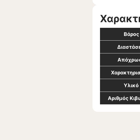
Χαρακτ
Βάρος
Διαστάσε
Απόχρω
Χαρακτηρισ
Υλικό
Αριθμός Κι