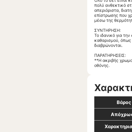
Όλο το σετ είναι 
πολύ ανθεκτικό στ
απεριόριστα, διατ
επίστρωσης που χρ
μέσω της θερμότητ
ΣΥΝΤΗΡΗΣΗ:
Το ιδανικό για την
καθαρισμού, όπως 
διαβρώνονται.
ΠΑΡΑΤΗΡΗΣΕΙΣ:
**Η ακριβής χρωμα
οθόνης.
Χαρακτ
Βάρος
Απόχρω
Χαρακτηρισ