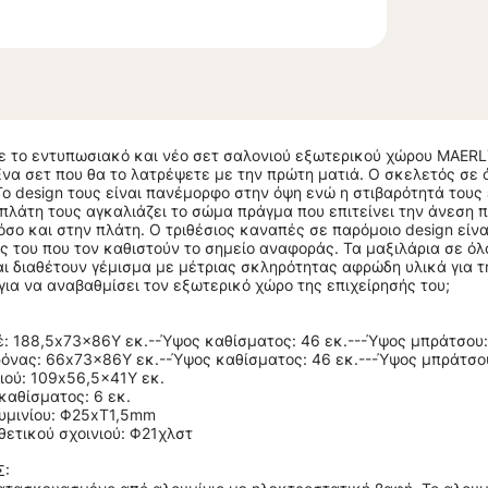
 το εντυπωσιακό και νέο σετ σαλονιού εξωτερικού χώρου MAERLY
Ένα σετ που θα το λατρέψετε με την πρώτη ματιά. Ο σκελετός σε 
 Το design τους είναι πανέμορφο στην όψη ενώ η στιβαρότητά τους
 πλάτη τους αγκαλιάζει το σώμα πράγμα που επιτείνει την άνεση
όσο και στην πλάτη. Ο τριθέσιος καναπές σε παρόμοιο design είνα
ς του που τον καθιστούν το σημείο αναφοράς. Τα μαξιλάρια σε ό
 διαθέτουν γέμισμα με μέτριας σκληρότητας αφρώδη υλικά για τ
 για να αναβαθμίσει τον εξωτερικό χώρο της επιχείρησής του;
: 188,5x73x86Y εκ.--Ύψος καθίσματος: 46 εκ.---Ύψος μπράτσου:
όνας: 66x73x86Y εκ.--Ύψος καθίσματος: 46 εκ.---Ύψος μπράτσου
ιού: 109x56,5x41Y εκ.
καθίσματος: 6 εκ.
υμινίου: Φ25xΤ1,5mm
ετικού σχοινιού: Φ21χλστ
Σ: