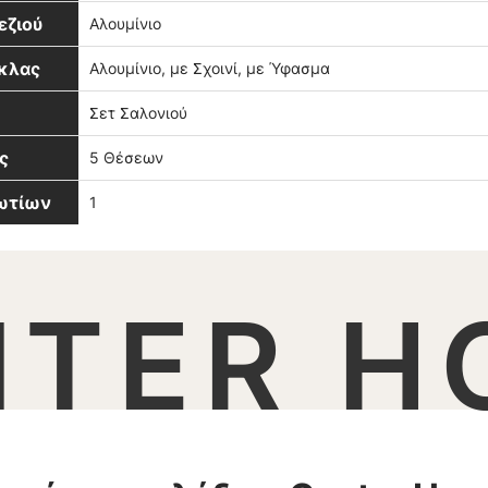
εζιού
Αλουμίνιο
κλας
Αλουμίνιο, με Σχοινί, με Ύφασμα
Σετ Σαλονιού
ς
5 Θέσεων
βωτίων
1
NTER H