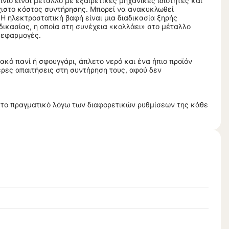
ιο είναι μέταλλο με εξαιρετικές μηχανικές ιδιότητες και
άχιστο κόστος συντήρησης. Μπορεί να ανακυκλωθεί
 Η ηλεκτροστατική βαφή είναι μια διαδικασία ξηρής
δικασίας, η οποία στη συνέχεια «κολλάει» στο μέταλλο
 εφαρμογές.
ακό πανί ή σφουγγάρι, άπλετο νερό και ένα ήπιο προϊόν
ερες απαιτήσεις στη συντήρηση τους, αφού δεν
ό το πραγματικό λόγω των διαφορετικών ρυθμίσεων της κάθε