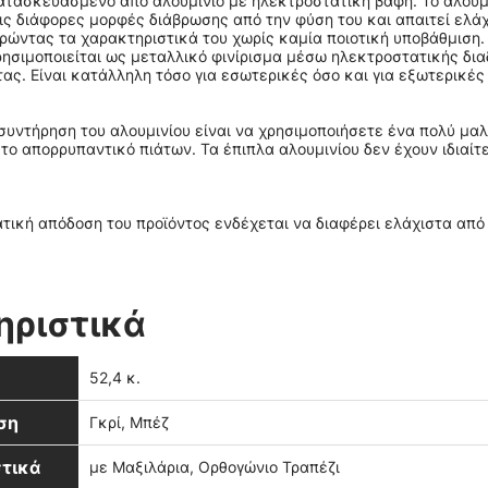
κατασκευασμένο από αλουμίνιο με ηλεκτροστατική βαφή. Το αλουμίν
ις διάφορες μορφές διάβρωσης από την φύση του και απαιτεί ελ
ηρώντας τα χαρακτηριστικά του χωρίς καμία ποιοτική υποβάθμιση.
ησιμοποιείται ως μεταλλικό φινίρισμα μέσω ηλεκτροστατικής δια
ας. Είναι κατάλληλη τόσο για εσωτερικές όσο και για εξωτερικές
 συντήρηση του αλουμινίου είναι να χρησιμοποιήσετε ένα πολύ μαλ
το απορρυπαντικό πιάτων. Τα έπιπλα αλουμινίου δεν έχουν ιδιαίτ
τική απόδοση του προϊόντος ενδέχεται να διαφέρει ελάχιστα απ
ηριστικά
52,4 κ.
ση
Γκρί, Μπέζ
τικά
με Μαξιλάρια, Ορθογώνιο Τραπέζι