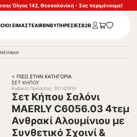
σης Όλγας 142, Θεσσαλονίκη - Σας περιμένουμε!
ΟΙΟΙ ΕΙΜΑΣΤΕ
AIRBNB
ΥΠΗΡΕΣΊΕΣ
B2B
Μαξιλάρια
< ΠΊΣΩ ΣΤΗΝ ΚΑΤΗΓΟΡΊΑ
ΣΕΤ ΚΉΠΟΥ
Κωδικός Προϊόντος: 301-07616
Σετ Κήπου Σαλόνι
MAERLY C6056.03 4τεμ
Ανθρακί Αλουμίνιου με
Συνθετικό Σχοινί &