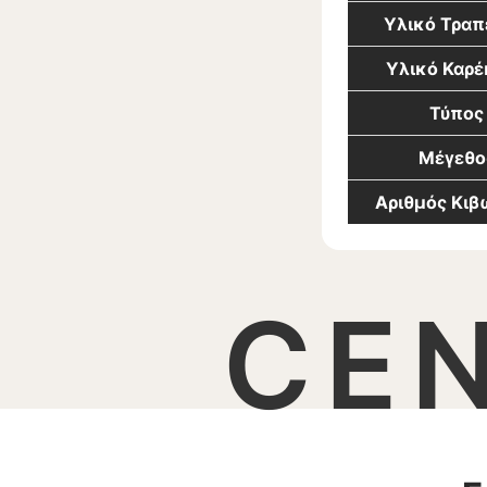
Υλικό Τραπ
Υλικό Καρέ
Τύπος
Μέγεθο
Αριθμός Κι
CE