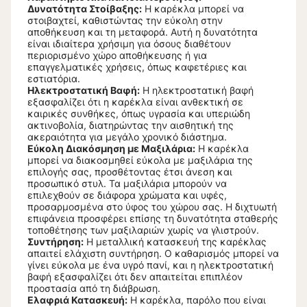
Δυνατότητα Στοίβαξης:
Η καρέκλα μπορεί να
στοιβαχτεί, καθιστώντας την εύκολη στην
αποθήκευση και τη μεταφορά. Αυτή η δυνατότητα
είναι ιδιαίτερα χρήσιμη για όσους διαθέτουν
περιορισμένο χώρο αποθήκευσης ή για
επαγγελματικές χρήσεις, όπως καφετέριες και
εστιατόρια.
Ηλεκτροστατική Βαφή:
Η ηλεκτροστατική βαφή
εξασφαλίζει ότι η καρέκλα είναι ανθεκτική σε
καιρικές συνθήκες, όπως υγρασία και υπεριώδη
ακτινοβολία, διατηρώντας την αισθητική της
ακεραιότητα για μεγάλο χρονικό διάστημα.
Εύκολη Διακόσμηση με Μαξιλάρια:
Η καρέκλα
μπορεί να διακοσμηθεί εύκολα με μαξιλάρια της
επιλογής σας, προσθέτοντας έτσι άνεση και
προσωπικό στυλ. Τα μαξιλάρια μπορούν να
επιλεχθούν σε διάφορα χρώματα και υφές,
προσαρμοσμένα στο ύφος του χώρου σας. Η διχτυωτή
επιφάνεια προσφέρει επίσης τη δυνατότητα σταθερής
τοποθέτησης των μαξιλαριών χωρίς να γλιστρούν.
Συντήρηση:
Η μεταλλική κατασκευή της καρέκλας
απαιτεί ελάχιστη συντήρηση. Ο καθαρισμός μπορεί να
γίνει εύκολα με ένα υγρό πανί, και η ηλεκτροστατική
βαφή εξασφαλίζει ότι δεν απαιτείται επιπλέον
προστασία από τη διάβρωση.
Ελαφριά Κατασκευή:
Η καρέκλα, παρόλο που είναι