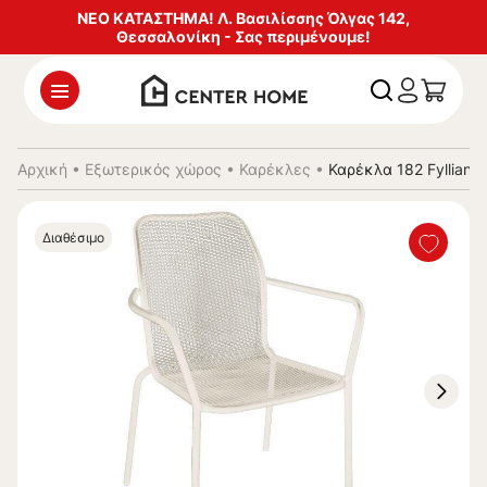
ΝΕΟ ΚΑΤΑΣΤΗΜΑ! Λ. Βασιλίσσης Όλγας 142,
Θεσσαλονίκη - Σας περιμένουμε!
Αρχική
•
Εξωτερικός χώρος
•
Καρέκλες
•
Καρέκλα 182 Fyllian
Διαθέσιμο