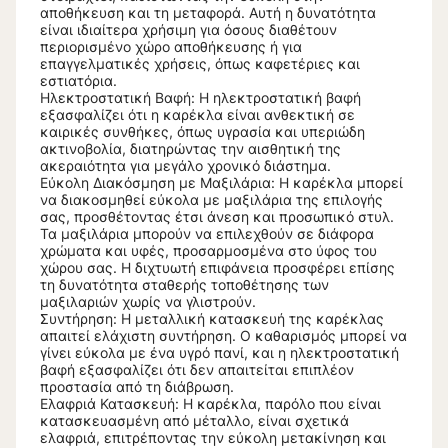
αποθήκευση και τη μεταφορά. Αυτή η δυνατότητα
είναι ιδιαίτερα χρήσιμη για όσους διαθέτουν
περιορισμένο χώρο αποθήκευσης ή για
επαγγελματικές χρήσεις, όπως καφετέριες και
εστιατόρια.
Ηλεκτροστατική Βαφή: Η ηλεκτροστατική βαφή
εξασφαλίζει ότι η καρέκλα είναι ανθεκτική σε
καιρικές συνθήκες, όπως υγρασία και υπεριώδη
ακτινοβολία, διατηρώντας την αισθητική της
ακεραιότητα για μεγάλο χρονικό διάστημα.
Εύκολη Διακόσμηση με Μαξιλάρια: Η καρέκλα μπορεί
να διακοσμηθεί εύκολα με μαξιλάρια της επιλογής
σας, προσθέτοντας έτσι άνεση και προσωπικό στυλ.
Τα μαξιλάρια μπορούν να επιλεχθούν σε διάφορα
χρώματα και υφές, προσαρμοσμένα στο ύφος του
χώρου σας. Η διχτυωτή επιφάνεια προσφέρει επίσης
τη δυνατότητα σταθερής τοποθέτησης των
μαξιλαριών χωρίς να γλιστρούν.
Συντήρηση: Η μεταλλική κατασκευή της καρέκλας
απαιτεί ελάχιστη συντήρηση. Ο καθαρισμός μπορεί να
γίνει εύκολα με ένα υγρό πανί, και η ηλεκτροστατική
βαφή εξασφαλίζει ότι δεν απαιτείται επιπλέον
προστασία από τη διάβρωση.
Ελαφριά Κατασκευή: Η καρέκλα, παρόλο που είναι
κατασκευασμένη από μέταλλο, είναι σχετικά
ελαφριά, επιτρέποντας την εύκολη μετακίνηση και