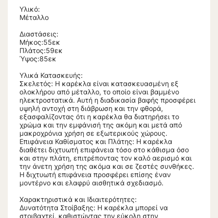
Υλικό:
Μέταλλο
Διαστάσεις:
Μήκος:55εκ
Πλάτος:59εκ
Ύψος:85εκ
Υλικά Κατασκευής:
Σκελετός: Η καρέκλα είναι κατασκευασμένη εξ
ολοκλήρου από μέταλλο, το οποίο είναι βαμμένο
ηλεκτροστατικά. Αυτή η διαδικασία βαφής προσφέρει
υψηλή αντοχή στη διάβρωση και την φθορά,
εξασφαλίζοντας ότι η καρέκλα θα διατηρήσει το
χρώμα και την εμφάνισή της ακόμη και μετά από
μακροχρόνια χρήση σε εξωτερικούς χώρους.
Επιφάνεια Καθίσματος και Πλάτης: Η καρέκλα
διαθέτει διχτυωτή επιφάνεια τόσο στο κάθισμα όσο
και στην πλάτη, επιτρέποντας τον καλό αερισμό και
την άνετη χρήση της ακόμα και σε ζεστές συνθήκες.
Η διχτυωτή επιφάνεια προσφέρει επίσης έναν
μοντέρνο και ελαφρύ αισθητικά σχεδιασμό.
Χαρακτηριστικά και Ιδιαιτερότητες:
Δυνατότητα Στοίβαξης: Η καρέκλα μπορεί να
στοιβαχτεί, καθιστώντας την εύκολη στην