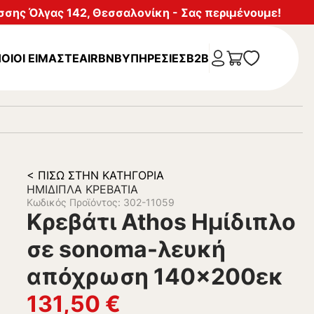
σης Όλγας 142, Θεσσαλονίκη - Σας περιμένουμε!
ΟΙΟΙ ΕΙΜΑΣΤΕ
AIRBNB
ΥΠΗΡΕΣΊΕΣ
B2B
< ΠΊΣΩ ΣΤΗΝ ΚΑΤΗΓΟΡΊΑ
ΗΜΊΔΙΠΛΑ ΚΡΕΒΆΤΙΑ
Κωδικός Προϊόντος: 302-11059
Κρεβάτι Athos Ημίδιπλο
σε sonoma-λευκή
απόχρωση 140×200εκ
131,50
€