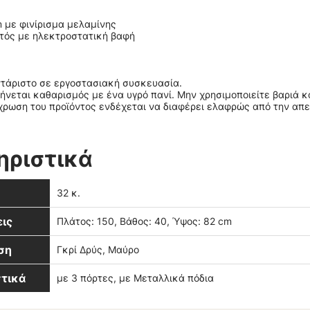
 με φινίρισμα μελαμίνης
τός με ηλεκτροστατική βαφή
τάριστο σε εργοστασιακή συσκευασία.
ήνεται καθαρισμός με ένα υγρό πανί. Μην χρησιμοποιείτε βαριά κ
ρωση του προϊόντος ενδέχεται να διαφέρει ελαφρώς από την απε
ηριστικά
32 κ.
ις
Πλάτος: 150, Βάθος: 40, Ύψος: 82 cm
ση
Γκρί Δρύς, Μαύρο
τικά
με 3 πόρτες, με Μεταλλικά πόδια