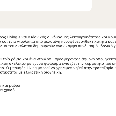
ράς Living είναι ο ιδανικός συνδυασμός λειτουργικότητας και κο
 και τρία ντουλάπια από μελαμίνη προσφέρει ανθεκτικότητα και 
ρισμα του σκελετού δημιουργούν έναν κομψό συνδυασμό, ιδανικό γ
ι τρία ράφια και ένα ντουλάπι, προσφέροντας άφθονο αποθηκευτ
λικός σκελετός με χρυσό φινίρισμα ενισχύει την κομψότητα του ε
ια. Ο μπουφές Living μπορεί να χρησιμοποιηθεί στην τραπεζαρία, 
τικότητα με εξαιρετική αισθητική.
k και μαύρο
με χρυσό