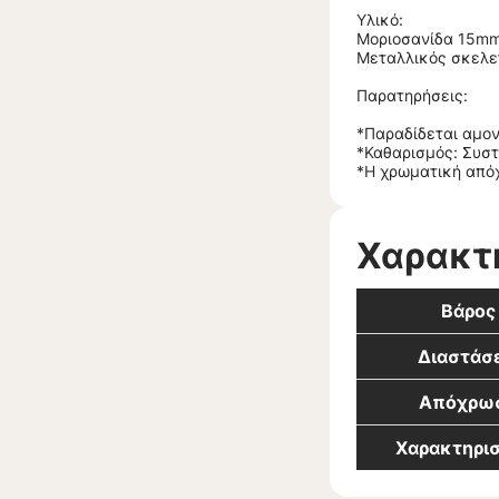
Υλικό:
Μοριοσανίδα 15mm
Μεταλλικός σκελε
Παρατηρήσεις:
*Παραδίδεται αμον
*Καθαρισμός: Συστ
*Η χρωματική απόχ
Χαρακτ
Βάρος
Διαστάσε
Απόχρω
Χαρακτηρισ