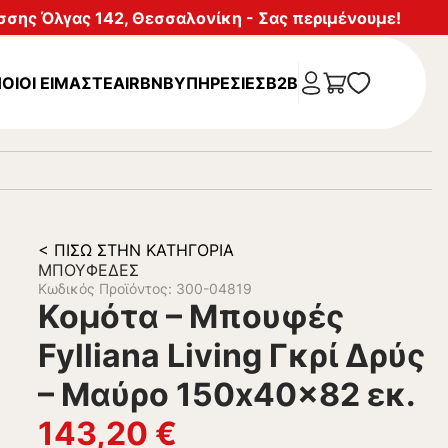
σης Όλγας 142, Θεσσαλονίκη - Σας περιμένουμε!
ΟΙΟΙ ΕΙΜΑΣΤΕ
AIRBNB
ΥΠΗΡΕΣΊΕΣ
B2B
< ΠΊΣΩ ΣΤΗΝ ΚΑΤΗΓΟΡΊΑ
ΜΠΟΥΦΈΔΕΣ
Κωδικός Προϊόντος: 300-04819
Κομότα – Μπουφές
Fylliana Living Γκρί Δρύς
– Μαύρο 150x40x82 εκ.
143,20
€