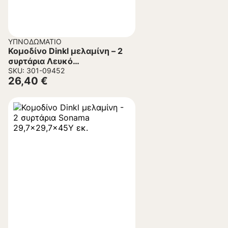
ΥΠΝΟΔΩΜΆΤΙΟ
Κομοδίνο Dinkl μελαμίνη – 2
συρτάρια Λευκό
29,7×29,7×45Υ εκ.
SKU: 301-09452
26,40
€