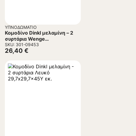
ΥΠΝΟΔΩΜΆΤΙΟ
Κομοδίνο Dinkl μελαμίνη – 2
συρτάρια Wenge
29,5×29,5×45Υ εκ.
SKU: 301-09453
26,40
€