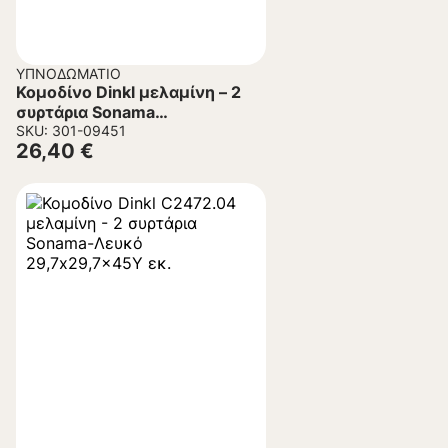
ΥΠΝΟΔΩΜΆΤΙΟ
Κομοδίνο Dinkl μελαμίνη – 2
συρτάρια Sonama
29,7×29,7×45Υ εκ.
SKU: 301-09451
26,40
€