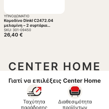
ΥΠΝΟΔΩΜΆΤΙΟ
Κομοδίνο Dinkl C2472.04
μελαμίνη – 2 συρτάρια
Sonama-Λευκό
SKU: 301-09450
26,40
€
29,7×29,7×45Υ εκ.
CENTER HOME
Γιατί να επιλέξεις Center Home
Ταχύτητα
Διαθεσιμότητα
παράδοσης
προϊόντων