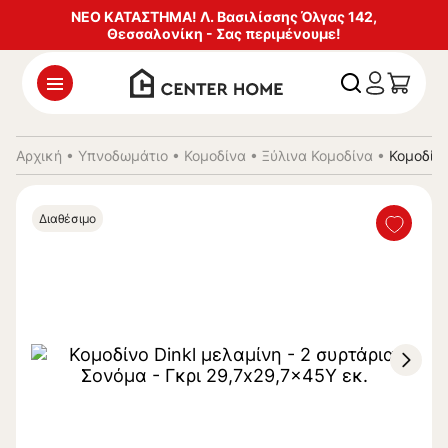
ΝΕΟ ΚΑΤΑΣΤΗΜΑ! Λ. Βασιλίσσης Όλγας 142,
Θεσσαλονίκη - Σας περιμένουμε!
Αρχική
•
Υπνοδωμάτιο
•
Κομοδίνα
•
Ξύλινα Κομοδίνα
•
Κομοδίνο
Διαθέσιμο