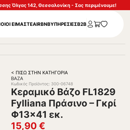
σης Όλγας 142, Θεσσαλονίκη - Σας περιμένουμε!
ΟΙΟΙ ΕΙΜΑΣΤΕ
AIRBNB
ΥΠΗΡΕΣΊΕΣ
B2B
< ΠΊΣΩ ΣΤΗΝ ΚΑΤΗΓΟΡΊΑ
ΒΆΖΑ
Κωδικός Προϊόντος: 300-06748
Κεραμικό Βάζο FL1829
Fylliana Πράσινο – Γκρί
Φ13×41 εκ.
15,90
€