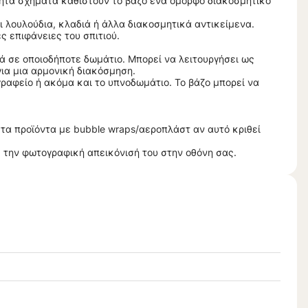
θητα σχήματα καθιστούν το βάζο ένα όμορφο διακοσμητικό
ι λουλούδια, κλαδιά ή άλλα διακοσμητικά αντικείμενα.
ς επιφάνειες του σπιτιού.
ά σε οποιοδήποτε δωμάτιο. Μπορεί να λειτουργήσει ως
για μια αρμονική διακόσμηση.
ο γραφείο ή ακόμα και το υπνοδωμάτιο. Το βάζο μπορεί να
α προϊόντα με bubble wraps/αεροπλάστ αν αυτό κριθεί
 την φωτογραφική απεικόνισή του στην οθόνη σας.