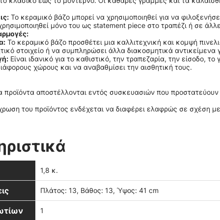
το κλασικό έως το μοντέρνο. Οι καθαρές γραμμές και τα καλαίσ
ις:
Το κεραμικό βάζο μπορεί να χρησιμοποιηθεί για να φιλοξενήσε
ρησιμοποιηθεί μόνο του ως statement piece στο τραπέζι ή σε άλλε
αρμογές:
α:
Το κεραμικό βάζο προσθέτει μια καλλιτεχνική και κομψή πινελι
τικό στοιχείο ή να συμπληρώσει άλλα διακοσμητικά αντικείμενα 
γή:
Είναι ιδανικό για το καθιστικό, την τραπεζαρία, την είσοδο, τ
ιάφορους χώρους και να αναβαθμίσει την αισθητική τους.
 προϊόντα αποστέλλονται εντός συσκευασιών που προστατεύουν τ
ρωση του προϊόντος ενδέχεται να διαφέρει ελαφρώς σε σχέση με
ηριστικά
1,8 κ.
ις
Πλάτος: 13, Βάθος: 13, Ύψος: 41 cm
βωτίων
1