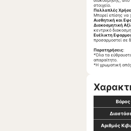
διακόσμησης, από 
στοιχείο.
Πολλαπλές Χρήσε
Μπορεί επίσης να χ
Αισθητική και Εφ
Διακοσμητική Αξί
κεντρικό διακοσμη
Ευέλικτη Εφαρμο
προσαρμοστεί σε δ
Παρατηρήσεις
:
*Όλα τα εύθραυστα
απαραίτητο.
*Η χρωματική απόχ
Χαρακτ
Βάρος
Διαστάσε
Αριθμός Κι