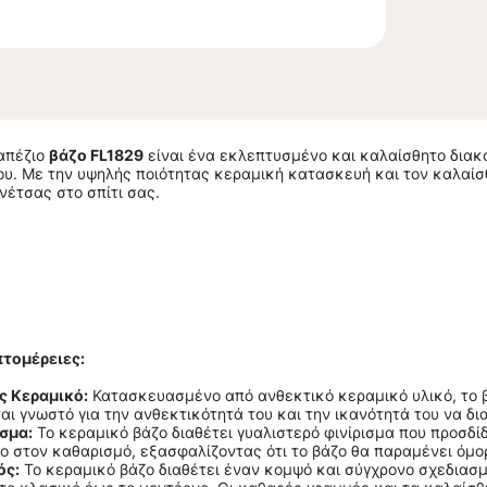
απέζιο
βάζο FL1829
είναι ένα εκλεπτυσμένο και καλαίσθητο διακο
υ. Με την υψηλής ποιότητας κεραμική κατασκευή και τον καλαίσθ
νέτσας στο σπίτι σας.
τομέρειες:
ς Κεραμικό:
Κατασκευασμένο από ανθεκτικό κεραμικό υλικό, το β
αι γνωστό για την ανθεκτικότητά του και την ικανότητά του να δι
σμα:
Το κεραμικό βάζο διαθέτει γυαλιστερό φινίρισμα που προσδίδ
λο στον καθαρισμό, εξασφαλίζοντας ότι το βάζο θα παραμένει όμο
ός:
Το κεραμικό βάζο διαθέτει έναν κομψό και σύγχρονο σχεδιασ