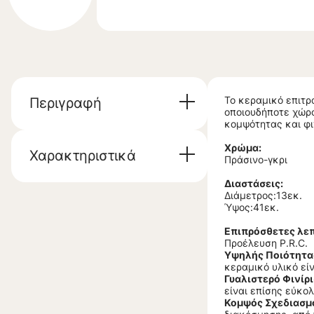
Το κεραμικό επιτρ
Περιγραφή
οποιουδήποτε χώρο
κομψότητας και φι
Χρώμα:
Χαρακτηριστικά
Πράσινο-γκρι
Διαστάσεις:
Διάμετρος:13εκ.
Ύψος:41εκ.
Επιπρόσθετες λεπ
Προέλευση P.R.C.
Υψηλής Ποιότητα
κεραμικό υλικό είν
Γυαλιστερό Φινίρι
είναι επίσης εύκο
Κομψός Σχεδιασμ