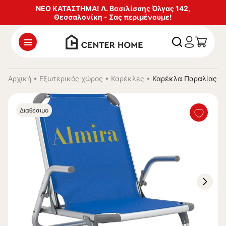
ΝΕΟ ΚΑΤΑΣΤΗΜΑ! Λ. Βασιλίσσης Όλγας 142,
Θεσσαλονίκη - Σας περιμένουμε!
Αρχική
•
Εξωτερικός χώρος
•
Καρέκλες
•
Καρέκλα Παραλίας A
Διαθέσιμο