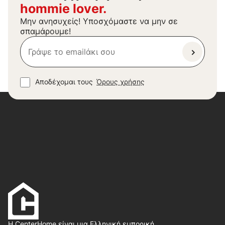
hommie lover.
Μην ανησυχείς! Υποσχόμαστε να μην σε
σπαμάρουμε!
Αποδέχομαι τους
Όρους χρήσης
Η CenterHome είναι μια Ελληνική εμπορική