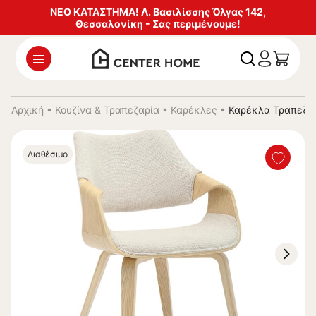
ΝΕΟ ΚΑΤΑΣΤΗΜΑ! Λ. Βασιλίσσης Όλγας 142,
Θεσσαλονίκη - Σας περιμένουμε!
Αρχική
•
Κουζίνα & Τραπεζαρία
•
Καρέκλες
•
Καρέκλα Τραπεζα
Διαθέσιμο