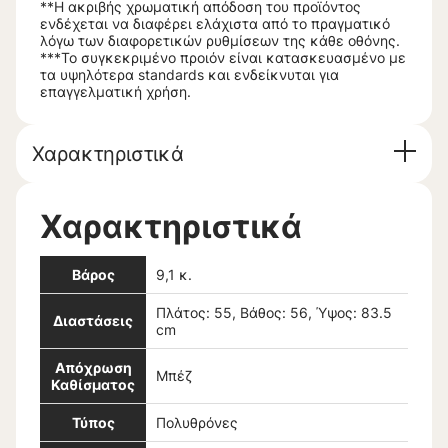
**Η ακριβής χρωματική απόδοση του προϊόντος
ενδέχεται να διαφέρει ελάχιστα από το πραγματικό
λόγω των διαφορετικών ρυθμίσεων της κάθε οθόνης.
***Το συγκεκριμένο προιόν είναι κατασκευασμένο με
τα υψηλότερα standards και ενδείκνυται για
επαγγελματική χρήση.
Χαρακτηριστικά
Χαρακτηριστικά
Βάρος
9,1 κ.
Πλάτος: 55, Βάθος: 56, Ύψος: 83.5
Διαστάσεις
cm
Απόχρωση
Μπέζ
Καθίσματος
Τύπος
Πολυθρόνες