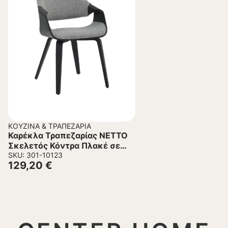
ΚΟΥΖΊΝΑ & ΤΡΑΠΕΖΑΡΊΑ
Καρέκλα Τραπεζαρίας NETTO
Σκελετός Κόντρα Πλακέ σε
Μαύρο με Γκρί ύφασμα
SKU: 301-10123
129,20
€
55x56x83,5Υεκ